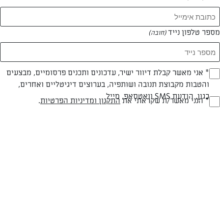
מספר טלפון נייד
(חובה)
* אני מאשר קבלת דיוור ישיר, עדכונים ותכנים פרסומיים, מבצעים
(חובה)
והטבות מקבוצת תנובה ושותפיה, בערוצים דיגיטליים ואחרים,
כגון, הודעת SMS וואטסאפ, מייל
* הנני מאשר/ת שקראתי את
התקנון ומדיניות הפרטיות
.
(חובה)
קיש בצלים ושקדים