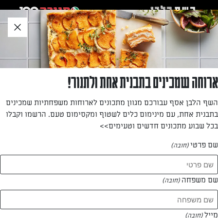
לג
אזור
וכן
חתון
חזרה לעמוד הבית
ארוחה שמכינים בתבנית אחת ולתנור!
אושרית אברגיל
השף הלבן אסף עבורכם מגוון מתכונים לארוחות משפחתיות שמכינים
בתבנית אחת, עם מינימום כלים לשטוף ומקסימום טעם. הרשמו וקבלו
—
בכל שבוע מתכונים חדשים וטעימים>>
שם פרטי
(חובה)
אושרית אברגיל
המתכונים של
שם משפחה
(חובה)
4 מתכונים
מייל
(חובה)