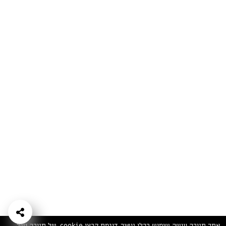
המתכונים הכי טעימים במקום אחד!
השף הלבן אסף עבורכם מתכונים חלומיים לחורף
מפנק! השאירו פרטים וקבלו מתכונים חדשים בכל
יום>>
צרפו אותי לניוזלטר
ערוצי השף
מדיניות
מפת אתר
שאלות
יצירת קשר
תנאי שימוש
פרטיות
ותשובות
הצהרת נגישות
אתר תנובה עושה שימוש בכלי ניטור, דוגמת קבצי cookie, של תנובה ושל