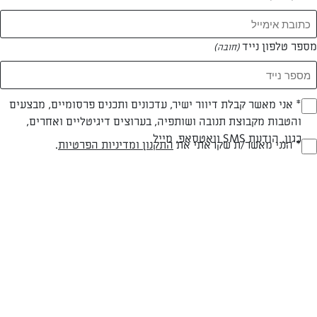
מספר טלפון נייד
(חובה)
* אני מאשר קבלת דיוור ישיר, עדכונים ותכנים פרסומיים, מבצעים
(חובה)
והטבות מקבוצת תנובה ושותפיה, בערוצים דיגיטליים ואחרים,
חלבי
עד 20 דק
קלה
כגון, הודעת SMS וואטסאפ, מייל
* הנני מאשר/ת שקראתי את
התקנון ומדיניות הפרטיות
.
(חובה)
סוג מתכון
זמן הכנה
רמת מיומנות
המרכיבים ל 6 מנות:
1 בצל גדול
צרור תרד טרי