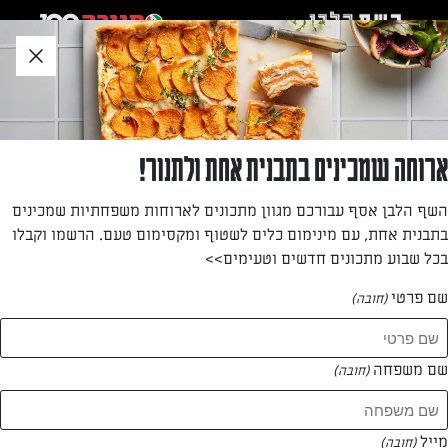
לג
אזור
וכן
חתון
»
»
דף הבית
...
פשטידת תרד דיאטתית ללא בצק
פשטידת תרד דיאטתית ללא בצק
ארוחה שמכינים בתבנית אחת ולתנור!
פשטידת תרד דיאטתית בארבעה שלבים
השף הלבן אסף עבורכם מגוון מתכונים לארוחות משפחתיות שמכינים
בתבנית אחת, עם מינימום כלים לשטוף ומקסימום טעם. הרשמו וקבלו
מאת: אורלי שני
בכל שבוע מתכונים חדשים וטעימים>>
שם פרטי
(חובה)
שם משפחה
(חובה)
מייל
(חובה)