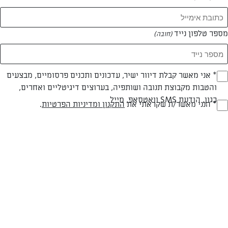
מספר טלפון נייד
(חובה)
צילום: נעמה רן
עיצוב: נעמה רן
* אני מאשר קבלת דיוור ישיר, עדכונים ותכנים פרסומיים, מבצעים
(חובה)
והטבות מקבוצת תנובה ושותפיה, בערוצים דיגיטליים ואחרים,
כגון, הודעת SMS וואטסאפ, מייל
* הנני מאשר/ת שקראתי את
התקנון ומדיניות הפרטיות
.
(חובה)
חלבי
עד 20 דק
קלה
סוג מתכון
זמן הכנה
רמת מיומנות
המרכיבים ל 6-8:
מרכיבים: