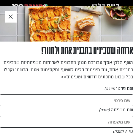
לג
אזור
וכן
חתון
»
»
דף הבית
...
פשטידת תירס ללא גלוטן עם גבינות ובסיס פולנטה
פשטידת תירס ללא גלוטן עם גבינות ובסיס פולנטה
ארוחה שמכינים בתבנית אחת ולתנור!
מאפה טעים וללא גלוטן שמשלב תירס וקמח תירס. מתכון מעולה
השף הלבן אסף עבורכם מגוון מתכונים לארוחות משפחתיות שמכינים
של פשטידה לארוחת ערב קלה להכנה. בסיס הפולנטה מתאים
בתבנית אחת, עם מינימום כלים לשטוף ומקסימום טעם. הרשמו וקבלו
למגוון רחב של פשטידות ללא גלוטן.
בכל שבוע מתכונים חדשים וטעימים>>
מאת: נעמה רן
שם פרטי
(חובה)
שם משפחה
(חובה)
מייל
(חובה)