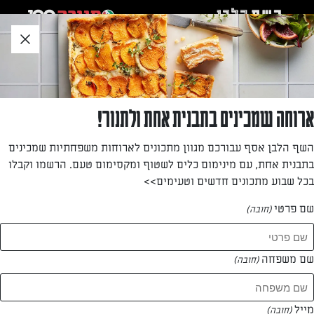
לג
אזור
וכן
חתון
»
»
דף הבית
...
פשטידת תירס טבעונית
פשטידת תירס טבעונית
ארוחה שמכינים בתבנית אחת ולתנור!
פשטידת תירס נהדרת ללא מוצרים מן החי! מתכון מעולה לחג
השף הלבן אסף עבורכם מגוון מתכונים לארוחות משפחתיות שמכינים
שבועות טבעוני, או לכל מי שרוצה ליהנות מפשטידה טובה שהיא
בתבנית אחת, עם מינימום כלים לשטוף ומקסימום טעם. הרשמו וקבלו
במקרה גם פרווה
בכל שבוע מתכונים חדשים וטעימים>>
מאת: מיכל לוי אלחלל
שם פרטי
(חובה)
שם משפחה
(חובה)
מייל
(חובה)