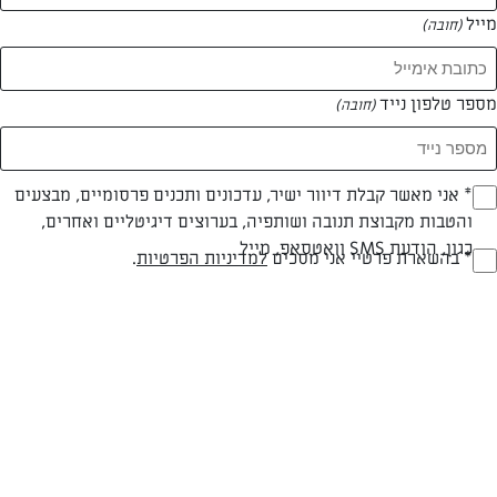
מייל
(חובה)
מספר טלפון נייד
(חובה)
צילום: אפרת ליכטנשטט
עיצוב: אפרת ליכטנשטט
Opt_I
* אני מאשר קבלת דיוור ישיר, עדכונים ותכנים פרסומיים, מבצעים
והטבות מקבוצת תנובה ושותפיה, בערוצים דיגיטליים ואחרים,
(חובה)
כגון, הודעת SMS וואטסאפ, מייל
RegulationsApprove
* בהשארת פרטיי אני מסכים
למדיניות הפרטיות
.
חלבי
עד 40 דק
קלה
(חובה)
סוג מתכון
זמן הכנה
רמת מיומנות
המרכיבים ל 6-8: