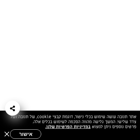
המתכונים הכי טעימים במקום אחד!
השף הלבן אסף עבורכם מתכונים חלומיים לחורף
מפנק! השאירו פרטים וקבלו מתכונים חדשים בכל
יום>>
צרפו אותי לניוזלטר
ערוצי השף
מדיניות
מפת אתר
שאלות
יצירת קשר
תנאי שימוש
פרטיות
ותשובות
הצהרת נגישות
אתר תנובה עושה שימוש בכלי ניטור, דוגמת קבצי cookie, של תנובה ושל
צדד שלישי. המשך גלישה מהווה הסכמה לשימוש בכלים אלה.
פרטים נוספים ניתן למצוא
במדיניות הפרטיות שלנו.
אישור
שאלות לשף
חיפוש
תפריט