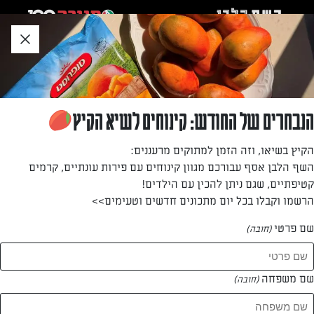
לג
אזור
וכן
חתון
»
»
דף הבית
...
פשטידת קישואים ופטה
פשטידת קישואים ופטה
הנבחרים של החודש: קינוחים לשיא הקיץ
פשטידה טעימה, בריאה ומלאה בירקות שמכינים בקלות. טיפ:
הקיץ בשיאו, וזה הזמן למתוקים מרעננים:
אם אתם רוצים לשדרג, קשטו אותה בעיגולי בצל לתוספת רושם.
השף הלבן אסף עבורכם מגוון קינוחים עם פירות עונתיים, קרמים
את הפשטידה הזאת אפשר להכין גם עם ירקות אחרים
קטיפתיים, שגם ניתן להכין עם הילדים!
הרשמו וקבלו בכל יום מתכונים חדשים וטעימים>>
מאת: אפרת ליכטנשטט
שם פרטי
(חובה)
שם משפחה
(חובה)