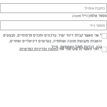
מספר טלפון נייד
(חובה)
* אני מאשר קבלת דיוור ישיר, עדכונים ותכנים פרסומיים, מבצעים
(חובה)
והטבות מקבוצת תנובה ושותפיה, בערוצים דיגיטליים ואחרים,
חלבי
עד 10 דק
קלה
כגון, הודעת SMS וואטסאפ, מייל
* הנני מאשר/ת שקראתי את
התקנון ומדיניות הפרטיות
.
(חובה)
סוג מתכון
זמן הכנה
רמת מיומנות
המרכיבים ל 8 מנות:
בצק עלים פריך
שמנת פרווה להקצפה