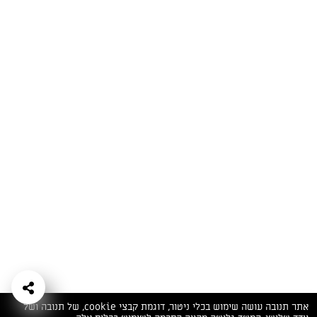
המתכונים הכי טעימים במקום אחד!
השף הלבן אסף עבורכם מתכונים חלומיים לחורף
מפנק! השאירו פרטים וקבלו מתכונים חדשים בכל
יום>>
צרפו אותי לניוזלטר
ערוצי השף
מדיניות
מפת אתר
שאלות
יצירת קשר
תנאי שימוש
פרטיות
ותשובות
הצהרת נגישות
אתר תנובה עושה שימוש בכלי ניטור, דוגמת קבצי cookie, של תנובה ושל