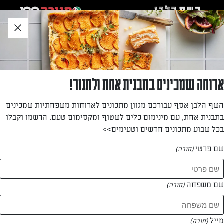
לג
אזור
וכן
חתון
»
»
דף הבית
...
פשטידת טונה
פשטידת טונה
ארוחה שמכינים בתבנית אחת ולתנור!
פשטידת טונה קלה להכנה מהירה
השף הלבן אסף עבורכם מגוון מתכונים לארוחות משפחתיות שמכינים
בתבנית אחת, עם מינימום כלים לשטוף ומקסימום טעם. הרשמו וקבלו
מאת: רות סיטבון
בכל שבוע מתכונים חדשים וטעימים>>
שם פרטי
(חובה)
שם משפחה
(חובה)
מייל
(חובה)