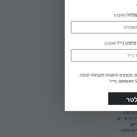
פחה
(חובה)
 הצדדים
לפון נייד
(חובה)
ים על כל
ים, מבצעים והטבות מקבוצת תנובה
קי וכלה
ק בצק
ונים, יש
יאב
נת פטה,