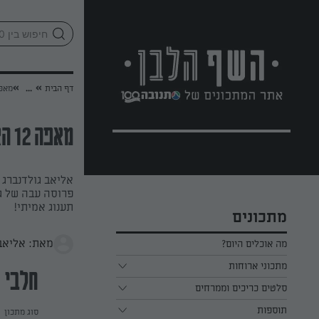
לג
אזור
וכן
חתון
»
»
דף הבית
...
מאפה 12 
מאפה 12 האלים
אליאב גולדנברג
פרוסה עבה של גב
תענוג אמיתי!
מתכונים
מאת: אליאב 
מה אוכלים היום?
מתכוני ארוחות
חלבי
ארוחת בוקר
סלטים כריכים וממרחים
תוספות
ארוחת צהריים
כל הסלטים כריכים וממרחים
סוג מתכון