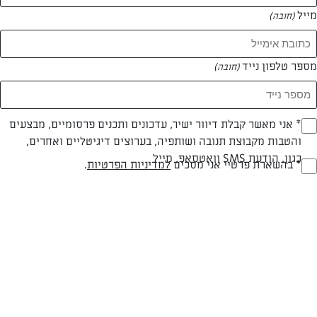
מייל
(חובה)
מספר טלפון נייד
(חובה)
Opt_I
* אני מאשר קבלת דיוור ישיר, עדכונים ותכנים פרסומיים, מבצעים
חלבי
עד 20 דק
קלה
והטבות מקבוצת תנובה ושותפיה, בערוצים דיגיטליים ואחרים,
(חובה)
כגון, הודעת SMS וואטסאפ, מייל
סוג מתכון
זמן הכנה
רמת מיומנות
RegulationsApprove
* בהשארת פרטיי אני מסכים
למדיניות הפרטיות
.
(חובה)
המרכיבים ל 8 מנות / תבנית בקוטר 24 ס"מ:
1/2 חבילת בצק פילאס תורכי "מעדנות" מופשר לפי ההוראות שעל האריזה