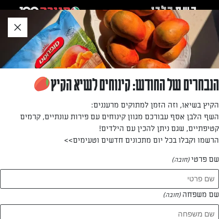
לג
אזור
וכן
חתון
»
»
דף הבית
...
מאפה בצק פילאס גבינות ושקדים
מאפה בצק פילאס גבינות ושקדים
הנבחרים של החודש: קינוחים לשיא הקיץ
מאפה בצק פילאס של בני סיידא במיוחד לחג השבועות
הקיץ בשיאו, וזה הזמן למתוקים מרעננים:
השף הלבן אסף עבורכם מגוון קינוחים עם פירות עונתיים, קרמים
מאת: בני סיידא
קטיפתיים, שגם ניתן להכין עם הילדים!
הרשמו וקבלו בכל יום מתכונים חדשים וטעימים>>
שם פרטי
(חובה)
שם משפחה
(חובה)