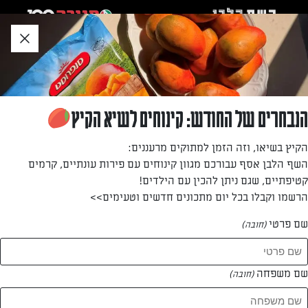
לג
אזור
וכן
חתון
»
»
דף הבית
...
מאפה אורז וגבינת חלפיניו
מאפה אורז וגבינת חלפיניו
הנבחרים של החודש: קינוחים לשיא הקיץ
דרך מצוינת לנצל שאריות אורז להכנת מאפים טעימים שיכולים
הקיץ בשיאו, וזה הזמן למתוקים מרעננים:
לשמש כמנה עיקרית בארוחה צמחונית.
השף הלבן אסף עבורכם מגוון קינוחים עם פירות עונתיים, קרמים
קטיפתיים, שגם ניתן להכין עם הילדים!
מאת: דנית סלומון
הרשמו וקבלו בכל יום מתכונים חדשים וטעימים>>
שם פרטי
(חובה)
שם משפחה
(חובה)