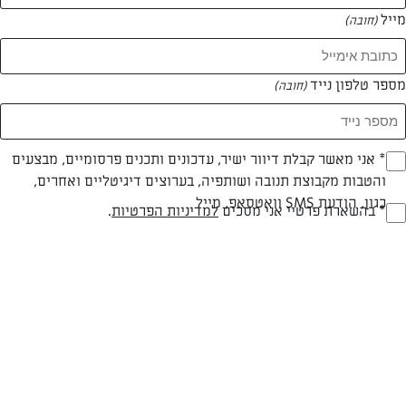
מייל
(חובה)
מספר טלפון נייד
(חובה)
צילום: יהודה סלומון
עיצוב: יהודה סלומון
Opt_I
* אני מאשר קבלת דיוור ישיר, עדכונים ותכנים פרסומיים, מבצעים
והטבות מקבוצת תנובה ושותפיה, בערוצים דיגיטליים ואחרים,
(חובה)
כגון, הודעת SMS וואטסאפ, מייל
חלבי
עד 20 דק
קלה
RegulationsApprove
* בהשארת פרטיי אני מסכים
למדיניות הפרטיות
.
(חובה)
סוג מתכון
זמן הכנה
רמת מיומנות
המרכיבים ל 6:
מלח