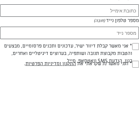
מספר טלפון נייד
(חובה)
* אני מאשר קבלת דיוור ישיר, עדכונים ותכנים פרסומיים, מבצעים
(חובה)
והטבות מקבוצת תנובה ושותפיה, בערוצים דיגיטליים ואחרים,
כגון, הודעת SMS וואטסאפ, מייל
* הנני מאשר/ת שקראתי את
התקנון ומדיניות הפרטיות
.
(חובה)
צילום: אפיק גבאי (סטילס)
עיצוב: נעה קנריק
חלבי
60 דק
קשה
סוג מתכון
זמן הכנה
רמת מיומנות