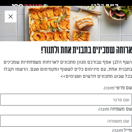
לג
אזור
וכן
חתון
»
»
דף הבית
...
לחמניות איטלקיות מתוקות (מריטוצו) במילוי שמנת עם שוקולד
לחמניות איטלקיות מתוקות (מריטוצו) במילוי
ארוחה שמכינים בתבנית אחת ולתנור!
שמנת עם שוקולד
השף הלבן אסף עבורכם מגוון מתכונים לארוחות משפחתיות שמכינים
בתבנית אחת, עם מינימום כלים לשטוף ומקסימום טעם. הרשמו וקבלו
המתכון ללחמניות האיטלקיות האהובות מקבל שדרוג מיוחד של
בכל שבוע מתכונים חדשים וטעימים>>
גנאש שוקולד מוקצף שאי אפשר לעמוד בפניו. מתכון טעים וחגיגי
של אפרת ליכטנשטט שישאיר רושם על כולם
שם פרטי
(חובה)
מאת: אפרת ליכטנשטט
שם משפחה
(חובה)
מייל
(חובה)