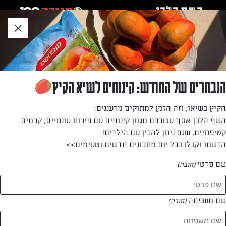
לג
אזור
וכן
חתון
»
»
דף הבית
...
חצ'פורי מיוחד
חצ'פורי מיוחד
הנבחרים של החודש: קינוחים לשיא הקיץ
מאכל גרוזיני מסורתי
הקיץ בשיאו, וזה הזמן למתוקים מרעננים:
השף הלבן אסף עבורכם מגוון קינוחים עם פירות עונתיים, קרמים
מאת: רחלי בזוב
קטיפתיים, שגם ניתן להכין עם הילדים!
הרשמו וקבלו בכל יום מתכונים חדשים וטעימים>>
שם פרטי
(חובה)
שם משפחה
(חובה)