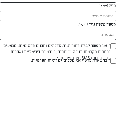
מייל
(חובה)
מספר טלפון נייד
(חובה)
Opt_I
* אני מאשר קבלת דיוור ישיר, עדכונים ותכנים פרסומיים, מבצעים
חלבי
60 דק
קשה
והטבות מקבוצת תנובה ושותפיה, בערוצים דיגיטליים ואחרים,
(חובה)
כגון, הודעת SMS וואטסאפ, מייל
סוג מתכון
זמן הכנה
רמת מיומנות
RegulationsApprove
* בהשארת פרטיי אני מסכים
למדיניות הפרטיות
.
(חובה)
המרכיבים ל 24 יחידות חצ'פורי:
1 ק"ג קמח לבן
1 אבקת אפיה