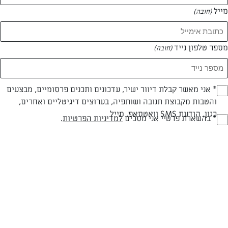
מייל
(חובה)
מספר טלפון נייד
(חובה)
Opt_I
* אני מאשר קבלת דיוור ישיר, עדכונים ותכנים פרסומיים, מבצעים
והטבות מקבוצת תנובה ושותפיה, בערוצים דיגיטליים ואחרים,
(חובה)
חלבי
60 דק
קלה
כגון, הודעת SMS וואטסאפ, מייל
RegulationsApprove
* בהשארת פרטיי אני מסכים
למדיניות הפרטיות
.
(חובה)
סוג מתכון
זמן הכנה
רמת מיומנות
המרכיבים ל 20 יחידות:
50 גרם חמאת תנובה