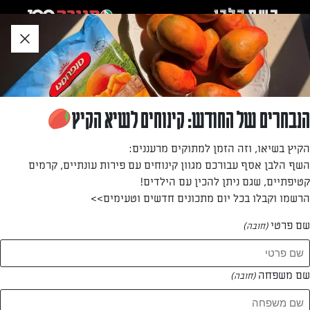
לג
אזור
וכן
חתון
»
»
דף הבית
...
גלילי קשקבל ומוצרלה מטוגנים בפרורי לחם ומרווה
גלילי קשקבל ומוצרלה מטוגנים בפרורי לחם
הנבחרים של החודש: קינוחים לשיא הקיץ
ומרווה
הקיץ בשיאו, וזה הזמן למתוקים מרעננים:
השף הלבן אסף עבורכם מגוון קינוחים עם פירות עונתיים, קרמים
גלילי קשקבל ומוצרלה מטוגנים בפרורי לחם ומרווה
קטיפתיים, שגם ניתן להכין עם הילדים!
הרשמו וקבלו בכל יום מתכונים חדשים וטעימים>>
מאת: עורך השף הלבן
שם פרטי
(חובה)
שם משפחה
(חובה)