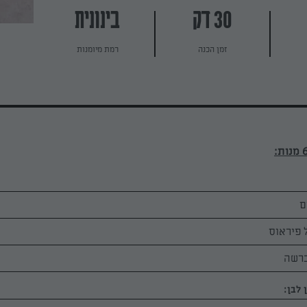
30 דק
בינונית
זמן הכנה
רמת מיומנות
 פיראוס
ברשה
 לבן: