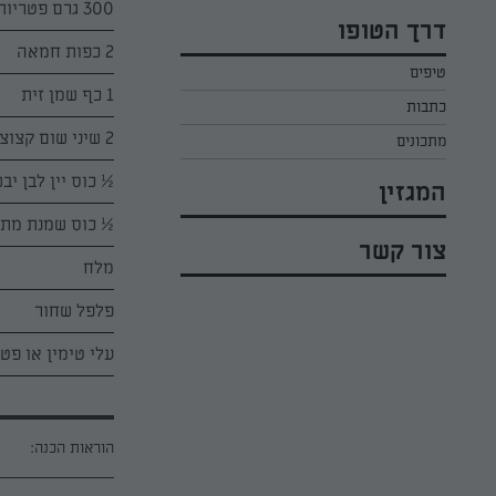
כל הקינוחים לפסח
300 גרם פטריות פרוסות
אפרת ליכטנשטט
דרך הטופו
סלטים לפסח
קארין בנולול
2 כפות חמאה
טיפים
עוגיות לפסח
מירי כהן
1 כף שמן זית
כתבות
רובי מיכאל
2 שיני שום קצוצות
מתכונים
½ כוס יין לבן יב
המגזין
½ כוס שמנת מתו
צור קשר
מלח
פלפל שחור
עלי טימין או פטר
הוראות הכנה: