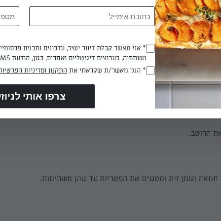
* אני מאשר קבלת דיוור ישיר, עדכונים ותכנים פרסומי
(חובה)
וב.
ושותפיה, בערוצים דיגיטליים ואחרים, כגון, הודעת SMS וואטסאפ, מייל
* הנני מאשר/ת שקראתי את
התקנון ומדיניות הפרטיות
(חובה)
 דקות
את הרוטב.
מאה ושמן זית ומטגנים את הפטריות עד שהן משחימות.