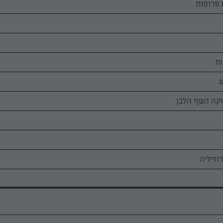
ש
קה השף הלבן
וזיליה