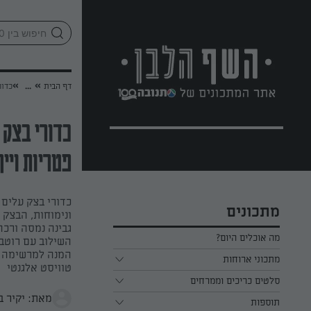
לג
אזור
וכן
חתון
»
»
דף הבית
...
כדור
כדורי בצק 
פטריות ויין
כדורי בצק עלים 
מתכונים
ונימוחות, הבצק
גבינה נמסה ורכה
מה אוכלים היום?
השילוב עם רוטב 
המנה למרשימה ב
מתכוני ארוחות
טוויסט אלגנטי
ארוחת בוקר
סלטים כריכים וממרחים
מאת: יקיר ב
תוספות
ארוחת צהריים
כל הסלטים כריכים וממרחים