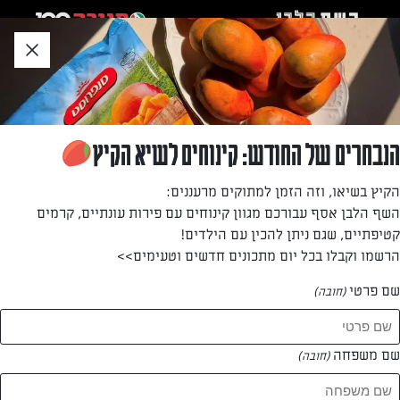
לג
אזור
וכן
חתון
»
»
דף הבית
...
בואיקוס – לחמניות גבינה וזיתים
בואיקוס – לחמניות גבינה וזיתים
הנבחרים של החודש: קינוחים לשיא הקיץ
המאפים האהובים מיוון מקבלים כאן טוויסט ארומתי בזכות
הקיץ בשיאו, וזה הזמן למתוקים מרעננים:
הזיתים. עדי קלינגהופר עם מתכון ממכר שיהפוך לבן בית אצלכם.
השף הלבן אסף עבורכם מגוון קינוחים עם פירות עונתיים, קרמים
קטיפתיים, שגם ניתן להכין עם הילדים!
מאת: עדי קלינגהופר
הרשמו וקבלו בכל יום מתכונים חדשים וטעימים>>
שם פרטי
(חובה)
שם משפחה
(חובה)