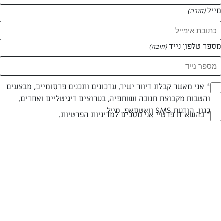
מייל
(חובה)
מספר טלפון נייד
(חובה)
צילום: עדי קלינגהופר
עיצוב: עדי קלינגהופר
Opt_I
* אני מאשר קבלת דיוור ישיר, עדכונים ותכנים פרסומיים, מבצעים
והטבות מקבוצת תנובה ושותפיה, בערוצים דיגיטליים ואחרים,
(חובה)
כגון, הודעת SMS וואטסאפ, מייל
RegulationsApprove
* בהשארת פרטיי אני מסכים
למדיניות הפרטיות
.
חלבי
עד 10 דק
קלה
(חובה)
סוג מתכון
זמן הכנה
רמת מיומנות
המרכיבים ל 10 יחידות: