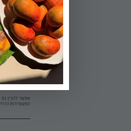
04.
יוצקים לתבנית שקעים משומנת
הפעלת טיימר 30
05.
מגישים חם ונהני
הידעת?
אפשר להכין גם בתבנית גדולה (20/30 או 
הפשטידות נהדרו