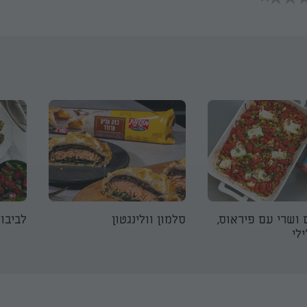
 ושרי עם פיראוס,
סלמון וולינגטון
לביבות
לי