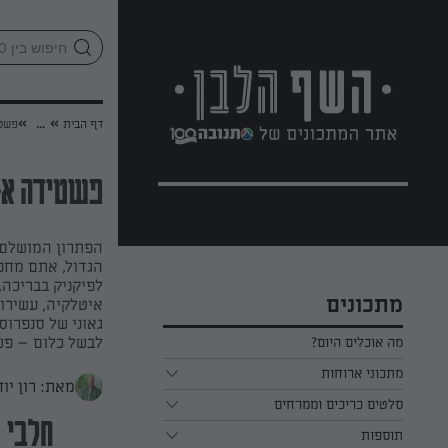
לג
אזור
וכן
חתון
»
»
דף הבית
...
פשטי
פשטידה א-
הפתרון המושלם 
הגדול, אתם מחפ
לפיקניק בבריכה,
מתכונים
גאוני של סנפרוס
לבשל כלום – פש
מה אוכלים היום?
מתכוני ארוחות
מאת: רון יוח
ארוחת בוקר
סלטים כריכים וממרחים
חלבי
תוספות
ארוחת צהריים
כל הסלטים כריכים וממרחים