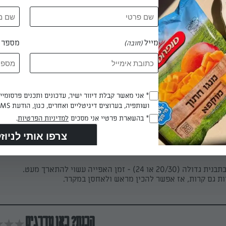
 קלות ואופים כ-30 דקות, או עד שהפשטידות מזהיבות.
מייל
מספר ט
(חובה)
 דקות
Opt_In
* אני מאשר קבלת דיוור ישיר, עדכונים ותכנים פרסומי
ושותפיה, בערוצים דיגיטליים ואחרים, כגון, הודעת SMS וואטסאפ, מייל
(חובה)
ם!
RegulationsApproved
* בהשארת פרטיי אני מסכים
למדיניות הפרטיות
.
(חובה)
24) - זמן האפייה עשוי להתארך מעט.
ת גם קרות, אז אפשר להכין מראש ולאחסן במקרר.
הכנת? כאן מדרגים