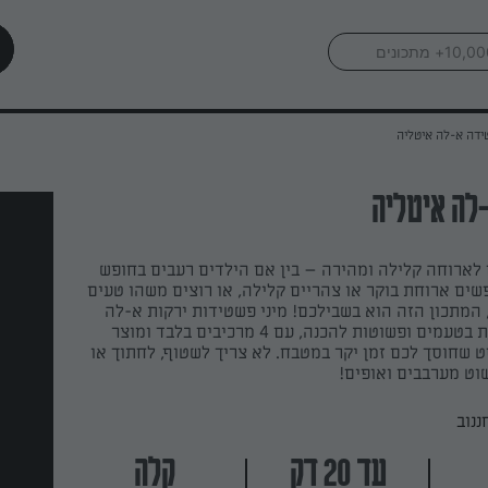
דה א-לה איטליה
לה איטליה
לארוחה קלילה ומהירה – בין אם הילדים רעבים בחופש
שים ארוחת בוקר או צהריים קלילה, או רוצים משהו טעים
 המתכון הזה הוא בשבילכם! מיני פשטידות ירקות א-לה
איטלקיה, עשירות בטעמים ופשוטות להכנה, עם 4 מרכיבים בלבד ומוצר
ט שחוסך לכם זמן יקר במטבח. לא צריך לשטוף, לחתוך או
וט מערבבים ואופים!
ננוב
עד 20 דק
קלה