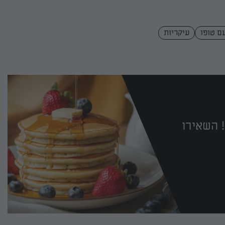
ם טופו
עיקריות
 השאירו