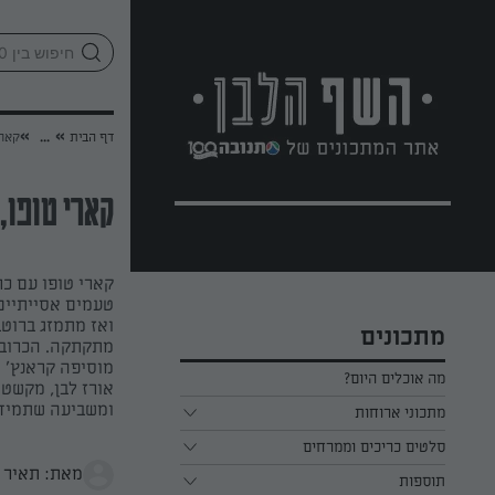
לג
אזור
וכן
חתון
»
»
דף הבית
...
קארי
קארי טופו,
קארי טופו עם כר
טעמים אסייתיים.
ואז מתמזג ברוטב
מתכונים
מתקתקה. הכרובי
מוסיפה קראנץ’ ו
מה אוכלים היום?
אורז לבן, מקשטי
ומשביעה שתמיד 
מתכוני ארוחות
ארוחת בוקר
סלטים כריכים וממרחים
מאת: תאיר 
תוספות
ארוחת צהריים
כל הסלטים כריכים וממרחים