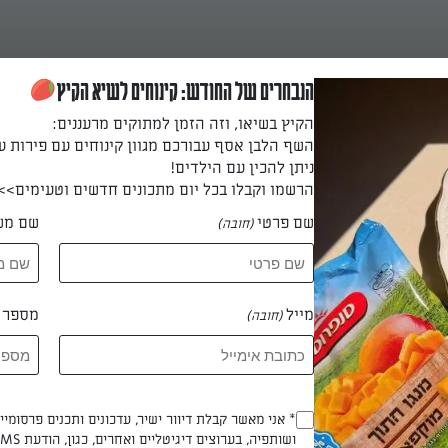
ים את הקארי עם מעט שמן ומערבבים.
הנבחרים של החודש: קינוחים לשיא הקיץ
הקיץ בשיאו, וזה הזמן למתוקים מרעננים:
השף הלבן אסף עבורכם מגוון קינוחים עם פירות ע
 את הקרם קוקוס ויוצרים קרם חלק.
ניתן להכין עם הילדים!
הרשמו וקבלו בכל יום מתכונים חדשים וטעימים>>
שם פרטי
שם מש
(חובה)
כר והסויה ומערבבים היטב.
מייל
מספר ט
(חובה)
ת והשעועית ומבשלים למשך 20 דקות.
 דקות
Opt_In
* אני מאשר קבלת דיוור ישיר, עדכונים ותכנים פרסומי
ושותפיה, בערוצים דיגיטליים ואחרים, כגון, הודעת SMS וואטסאפ, מייל
(חובה)