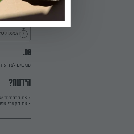
07.
מוסיפים את הטופו ו
הפעלת טיימר 5
08.
מגישים לצד אור
הידעת?
• את הכרובית א
• את הקארי אפש