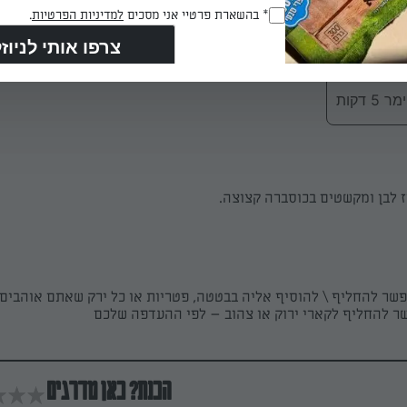
RegulationsApproved
* בהשארת פרטיי אני מסכים
למדיניות הפרטיות
.
(חובה)
מבשלים עוד 5 דקות.
 דקות
ז לבן ומקשטים בכוסברה קצוצה.
פשר להחליף \ להוסיף אליה בבטטה, פטריות או כל ירק שאתם אוהבים
ר להחליף לקארי ירוק או צהוב – לפי ההעדפה שלכם
הכנת? כאן מדרגים