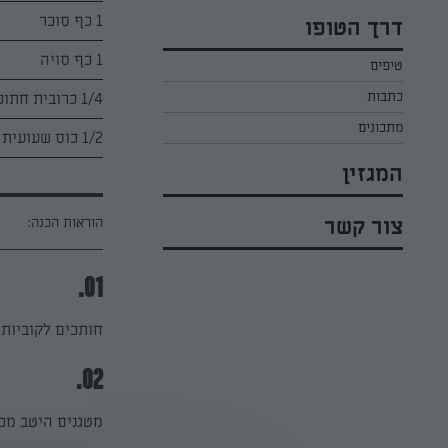
כל הקינוחים לפסח
אפרת ליכטנשטט
1 כף סוכר
דרך הטופו
סלטים לפסח
קארין בנולול
1 כף סויה
טיפים
עוגיות לפסח
מירי כהן
כתבות
1/4 כרובית חתוכה לפרחים
רובי מיכאל
מתכונים
1/2 כוס שעועית ירוקה קפואה סנפרוסט
המגזין
הוראות הכנה:
צור קשר
01.
חותכים לקוביות 
02.
מטגנים היטב מכ