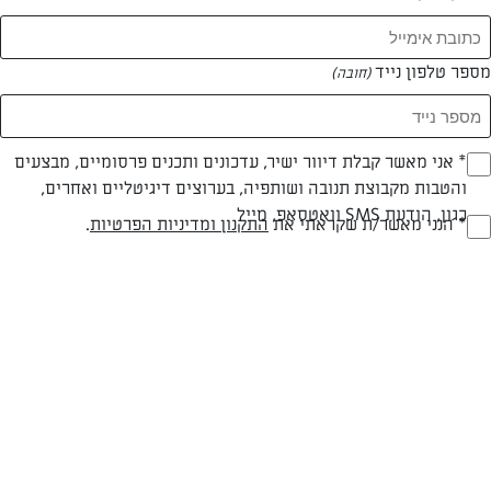
מספר טלפון נייד
(חובה)
* אני מאשר קבלת דיוור ישיר, עדכונים ותכנים פרסומיים, מבצעים
(חובה)
והטבות מקבוצת תנובה ושותפיה, בערוצים דיגיטליים ואחרים,
כגון, הודעת SMS וואטסאפ, מייל
* הנני מאשר/ת שקראתי את
התקנון ומדיניות הפרטיות
.
(חובה)
בשרי
60 דק
קלה