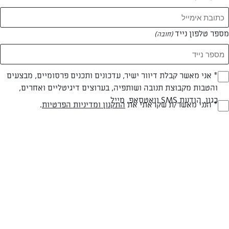
מספר טלפון נייד
(חובה)
צילום: אודי דגן
עיצוב: חמוטל יעקובוביץ'
* אני מאשר קבלת דיוור ישיר, עדכונים ותכנים פרסומיים, מבצעים
(חובה)
והטבות מקבוצת תנובה ושותפיה, בערוצים דיגיטליים ואחרים,
כגון, הודעת SMS וואטסאפ, מייל
* הנני מאשר/ת שקראתי את
התקנון ומדיניות הפרטיות
.
(חובה)
חלבי
עד 40 דק
קלה
סוג מתכון
זמן הכנה
רמת מיומנות
המרכיבים ל 6-8: