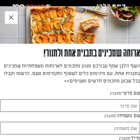
לג
אזור
וכן
חתון
»
»
דף הבית
...
מוסקה של קישואים, רוטב פלפלים קלויים ועדשים שחורות
מוסקה של קישואים, רוטב פלפלים קלויים ועדשים
ארוחה שמכינים בתבנית אחת ולתנור!
שחורות
השף הלבן אסף עבורכם מגוון מתכונים לארוחות משפחתיות שמכינים
בתבנית אחת, עם מינימום כלים לשטוף ומקסימום טעם. הרשמו וקבלו
אודי ברקן ואושר אידלמן עם מתכון למוסקה מקורית נפלאה עם
בכל שבוע מתכונים חדשים וטעימים>>
קישואים ועדשים שחורות
שם פרטי
(חובה)
מאת: עורך השף הלבן
שם משפחה
(חובה)
מייל
(חובה)