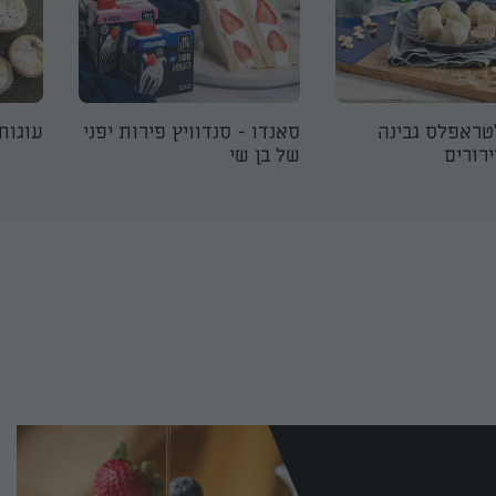
טראפלס גבינה
סאנדו - סנדוויץ פירות יפני
עוגות 
רורים
של בן שי