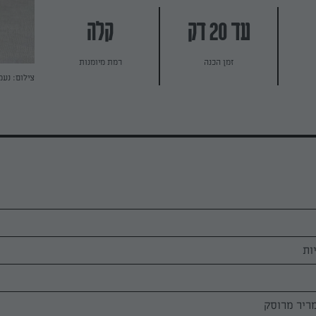
עד 20 דק
קלה
זמן הכנה
רמת מיומנות
צילום: נעמ