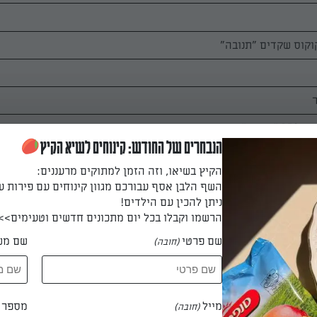
הנבחרים של החודש: קינוחים לשיא הקיץ
מיתי
הקיץ בשיאו, וזה הזמן למתוקים מרעננים:
השף הלבן אסף עבורכם מגוון קינוחים עם פירות ע
ניתן להכין עם הילדים!
הרשמו וקבלו בכל יום מתכונים חדשים וטעימים>>
שם פרטי
שם מש
(חובה)
מכינים קרם קוקוס שקדים: מחממים 1/2 1 כוסות משקה קוקוס שקדים וסוכר לסף
מייל
מספר ט
 עם קורנפלור ומוסיפים למשקה החם. טורפים וממשיכים לבשל עד שמסמי
(חובה)