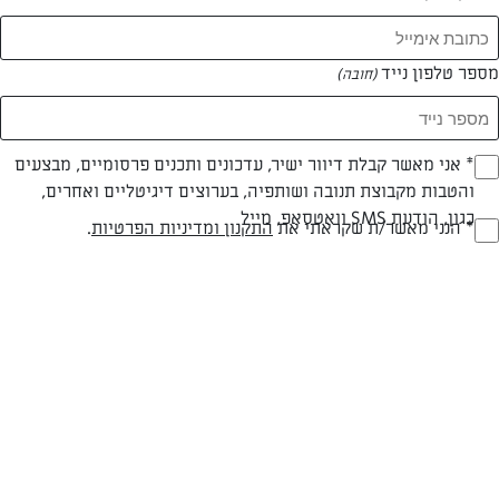
מספר טלפון נייד
(חובה)
* אני מאשר קבלת דיוור ישיר, עדכונים ותכנים פרסומיים, מבצעים
(חובה)
והטבות מקבוצת תנובה ושותפיה, בערוצים דיגיטליים ואחרים,
כגון, הודעת SMS וואטסאפ, מייל
* הנני מאשר/ת שקראתי את
התקנון ומדיניות הפרטיות
.
(חובה)
צילום: דרור עינב
עיצוב: נעה קנריק
חלבי
עד 10 דק
קלה
סוג מתכון
זמן הכנה
רמת מיומנות