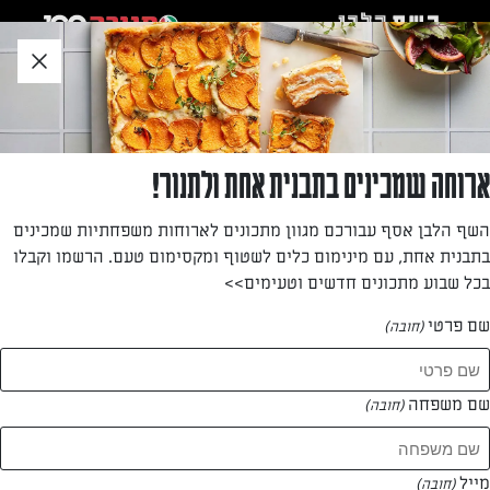
לג
אזור
וכן
חתון
»
»
דף הבית
...
פרוזן בייטס – נגיסים קפואים של יוגורט ופירות יער
פרוזן בייטס – נגיסים קפואים של יוגורט ופירות
ארוחה שמכינים בתבנית אחת ולתנור!
יער
השף הלבן אסף עבורכם מגוון מתכונים לארוחות משפחתיות שמכינים
בתבנית אחת, עם מינימום כלים לשטוף ומקסימום טעם. הרשמו וקבלו
לפני כמה שנים, כולם הכינו ריבועי יוגורט קפואים עם פירות. אז
בכל שבוע מתכונים חדשים וטעימים>>
יש לנו את הגרסה החדשה של המתכון: נגיסי יוגורט קפואים עם
פירות יער, שאפשר להכין יחד עם הילדים!
שם פרטי
(חובה)
מאת: אינס ינאי
שם משפחה
(חובה)
מייל
(חובה)