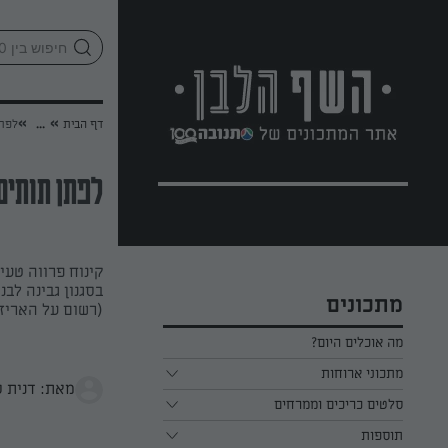
לג
אזור
וכן
חתון
»
»
דף הבית
...
לפתן
לפתן תותים 
קינוח פרווה טעי
בסגנון גבינה לב
מתכונים
(רשום על האריזה
מה אוכלים היום?
מתכוני ארוחות
מאת: דנית ס
ארוחת בוקר
סלטים כריכים וממרחים
תוספות
ארוחת צהריים
כל הסלטים כריכים וממרחים