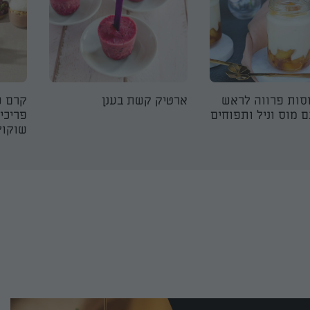
וסות פרווה לראש
ארטיק קשת בענן
קרם ש
 מוס וניל ותפוחים
פריכי
שוקול