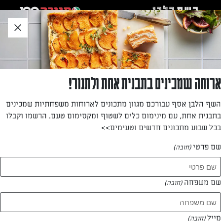
לג
אזור
וכן
חתון
»
»
דף הבית
...
חטיף יוגורט וקרם וניל קפוא
חטיף יוגורט וקרם וניל קפוא
ארוחה שמכינים בתבנית אחת ולתנור!
פינוק מתוק וקפוא בטעם וניל ושוקולד על בסיס שמנת להקצפת
השף הלבן אסף עבורכם מגוון מתכונים לארוחות משפחתיות שמכינים
קרם וניל ויוגורט שמכינים מ-4 מצרכים בלבד!
בתבנית אחת, עם מינימום כלים לשטוף ומקסימום טעם. הרשמו וקבלו
בכל שבוע מתכונים חדשים וטעימים>>
מאת: אינס שילת ינאי
שם פרטי
(חובה)
שם משפחה
(חובה)
מייל
(חובה)