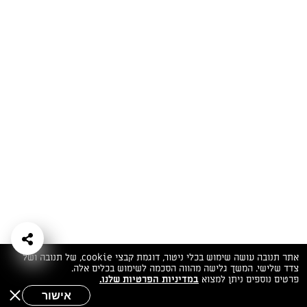
המתכונים הכי טעימים במקום אחד!
השף הלבן אסף עבורכם מתכונים חלומיים לחורף
מפנק! השאירו פרטים וקבלו מתכונים חדשים בכל
יום>>
צרפו אותי לניוזלטר
ערוצי השף
מדיניות
מפת אתר
שאלות
יצירת קשר
תנאי שימוש
פרטיות
ותשובות
הצהרת נגישות
אתר תנובה עושה שימוש בכלי ניטור, דוגמת קבצי cookie, של תנובה ושל
צדד שלישי. המשך גלישה מהווה הסכמה לשימוש בכלים אלה.
פרטים נוספים ניתן למצוא
במדיניות הפרטיות שלנו.
אישור
שאלות לשף
חיפוש
תפריט