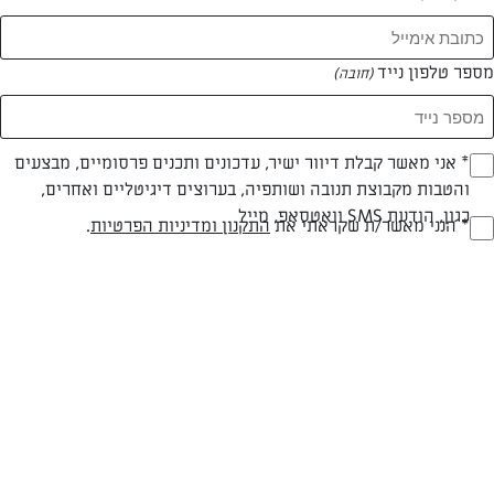
מספר טלפון נייד
(חובה)
צילום: לירן קפל
עיצוב: נעה קנריק
* אני מאשר קבלת דיוור ישיר, עדכונים ותכנים פרסומיים, מבצעים
(חובה)
והטבות מקבוצת תנובה ושותפיה, בערוצים דיגיטליים ואחרים,
כגון, הודעת SMS וואטסאפ, מייל
חלבי
עד 10 דק
קלה
* הנני מאשר/ת שקראתי את
התקנון ומדיניות הפרטיות
.
(חובה)
סוג מתכון
זמן הכנה
רמת מיומנות
המרכיבים ל 10:
1 מיכל שמנת להקצפת קרם וניל "השף הלבן"