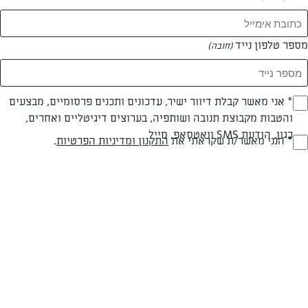
מספר טלפון נייד
(חובה)
* אני מאשר קבלת דיוור ישיר, עדכונים ותכנים פרסומיים, מבצעים
(חובה)
והטבות מקבוצת תנובה ושותפיה, בערוצים דיגיטליים ואחרים,
צילום: יהודה סלומון
עיצוב: יהודה סלומון
כגון, הודעת SMS וואטסאפ, מייל
* הנני מאשר/ת שקראתי את
התקנון ומדיניות הפרטיות
.
(חובה)
חלבי
עד 40 דק
קלה
סוג מתכון
זמן הכנה
רמת מיומנות
המרכיבים ל 8 יחידות: