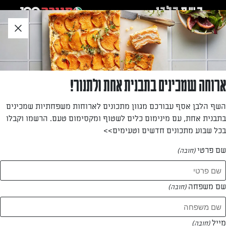
לג
אזור
וכן
חתון
»
»
דף הבית
...
ריבועי גבינה, זיתים ועגבניות
ריבועי גבינה, זיתים ועגבניות
ארוחה שמכינים בתבנית אחת ולתנור!
כשמחפשים מנה אישית שגם נראית נהדר וגם דורשת מעט מאוד
השף הלבן אסף עבורכם מגוון מתכונים לארוחות משפחתיות שמכינים
עבודה – המאפים האלה הם התשובה. והכי טוב – אפשר לגוון
בתבנית אחת, עם מינימום כלים לשטוף ומקסימום טעם. הרשמו וקבלו
לפי הטעם האישי ולפי מה שיש בבית: לשנות את סוג הגבינה,
בכל שבוע מתכונים חדשים וטעימים>>
למשל, או להשתמש בעשבי תיבול אחרים.
שם פרטי
(חובה)
מאת: דנית סלומון
שם משפחה
(חובה)
מייל
(חובה)