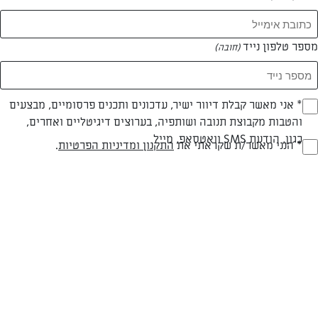
מספר טלפון נייד
(חובה)
* אני מאשר קבלת דיוור ישיר, עדכונים ותכנים פרסומיים, מבצעים
(חובה)
צילום: יהודה סלומון
עיצוב: יהודה סלומון
והטבות מקבוצת תנובה ושותפיה, בערוצים דיגיטליים ואחרים,
כגון, הודעת SMS וואטסאפ, מייל
* הנני מאשר/ת שקראתי את
התקנון ומדיניות הפרטיות
.
(חובה)
חלבי
עד 20 דק
קלה
סוג מתכון
זמן הכנה
רמת מיומנות
המרכיבים ל כ-100 עוגיות: