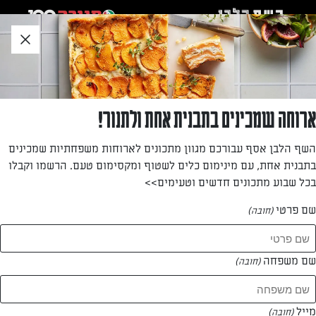
לג
אזור
וכן
חתון
»
»
דף הבית
...
עוגיות חמאה ואגוזים
עוגיות חמאה ואגוזים
ארוחה שמכינים בתבנית אחת ולתנור!
עוגיות קופסה נהדרות. איפה קונים אגוזי לוז מולבנים? בדוכן
השף הלבן אסף עבורכם מגוון מתכונים לארוחות משפחתיות שמכינים
הפיצוחים – רובם השילו את הקליפה החומה במהלך הקלייה,
בתבנית אחת, עם מינימום כלים לשטוף ומקסימום טעם. הרשמו וקבלו
וגם אם נותרה עליהם קצת קליפה, לא נורא.
בכל שבוע מתכונים חדשים וטעימים>>
מאת: דנית סלומון
שם פרטי
(חובה)
שם משפחה
(חובה)
מייל
(חובה)