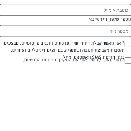
מספר טלפון נייד
(חובה)
* אני מאשר קבלת דיוור ישיר, עדכונים ותכנים פרסומיים, מבצעים
(חובה)
והטבות מקבוצת תנובה ושותפיה, בערוצים דיגיטליים ואחרים,
כגון, הודעת SMS וואטסאפ, מייל
* הנני מאשר/ת שקראתי את
התקנון ומדיניות הפרטיות
.
(חובה)
חלבי
עד 20 דק
בינונית
סוג מתכון
זמן הכנה
רמת מיומנות
המרכיבים ל 20 יחידות/תבנית מרובעת בגודל 23 ס"מ: