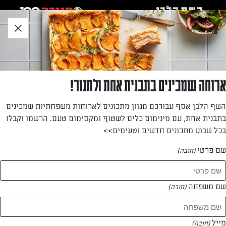
לג
אזור
וכן
חתון
»
»
דף הבית
...
בראוניז עם שלושה סוגי שוקולד
בראוניז עם שלושה סוגי שוקולד
ארוחה שמכינים בתבנית אחת ולתנור!
ריבועי עוגיות נימוחים ועשירים בשוקולד, שוקולד ועוד שוקולד
השף הלבן אסף עבורכם מגוון מתכונים לארוחות משפחתיות שמכינים
(לבן, חלב ומריר), מנה גדושה של מתוק
בתבנית אחת, עם מינימום כלים לשטוף ומקסימום טעם. הרשמו וקבלו
בכל שבוע מתכונים חדשים וטעימים>>
מאת: עורך השף הלבן
שם פרטי
(חובה)
שם משפחה
(חובה)
מייל
(חובה)