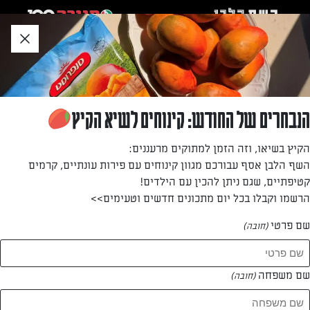
לג
אזור
וכן
חתון
»
»
דף הבית
...
רולדת שוקולד במילוי קצפת
רולדת שוקולד במילוי קצפת
הנבחרים של החודש: קינוחים לשיא הקיץ
רולדה משובחת, ללקק את האצבעות
הקיץ בשיאו, וזה הזמן למתוקים מרעננים:
השף הלבן אסף עבורכם מגוון קינוחים עם פירות עונתיים, קרמים
מאת: עורך השף הלבן
קטיפתיים, שגם ניתן להכין עם הילדים!
הרשמו וקבלו בכל יום מתכונים חדשים וטעימים>>
שם פרטי
(חובה)
שם משפחה
(חובה)