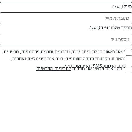
מייל
(חובה)
מספר טלפון נייד
(חובה)
Opt_I
* אני מאשר קבלת דיוור ישיר, עדכונים ותכנים פרסומיים, מבצעים
עד 40 דק
קלה
והטבות מקבוצת תנובה ושותפיה, בערוצים דיגיטליים ואחרים,
(חובה)
כגון, הודעת SMS וואטסאפ, מייל
זמן הכנה
רמת מיומנות
RegulationsApprove
* בהשארת פרטיי אני מסכים
למדיניות הפרטיות
.
(חובה)
המרכיבים ל 10 מנות:
4ביצים
5 כפות סוכר