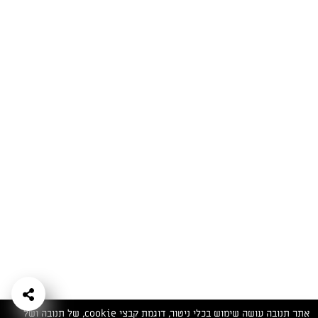
המתכונים הכי טעימים במקום אחד!
השף הלבן אסף עבורכם מתכונים חלומיים לחורף
מפנק! השאירו פרטים וקבלו מתכונים חדשים בכל
יום>>
צרפו אותי לניוזלטר
ערוצי השף
מדיניות
מפת אתר
שאלות
יצירת קשר
תנאי שימוש
פרטיות
ותשובות
הצהרת נגישות
אתר תנובה עושה שימוש בכלי ניטור, דוגמת קבצי cookie, של תנובה ושל