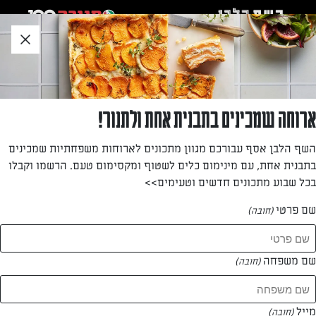
לג
אזור
וכן
חתון
»
»
דף הבית
...
עוגת שמנת בציפוי פירורים
עוגת שמנת בציפוי פירורים
ארוחה שמכינים בתבנית אחת ולתנור!
גרסה עדכנית ומשובחת במיוחד למתכון ישן ואהוב. עוגה קלילה,
השף הלבן אסף עבורכם מגוון מתכונים לארוחות משפחתיות שמכינים
אוורירית ומבושמת במעט ליקר לימוני, המעניק לה טעם וניחוח
בתבנית אחת, עם מינימום כלים לשטוף ומקסימום טעם. הרשמו וקבלו
רעננים
בכל שבוע מתכונים חדשים וטעימים>>
מאת: דנית סלומון
שם פרטי
(חובה)
שם משפחה
(חובה)
מייל
(חובה)