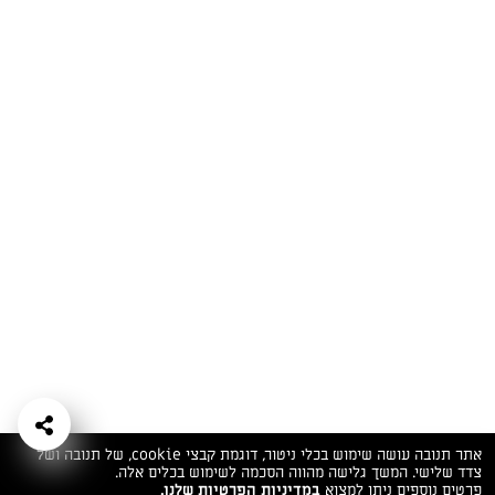
המתכונים הכי טעימים במקום אחד!
השף הלבן אסף עבורכם מתכונים חלומיים לחורף
מפנק! השאירו פרטים וקבלו מתכונים חדשים בכל
יום>>
צרפו אותי לניוזלטר
ערוצי השף
מדיניות
מפת אתר
שאלות
יצירת קשר
תנאי שימוש
פרטיות
ותשובות
הצהרת נגישות
אתר תנובה עושה שימוש בכלי ניטור, דוגמת קבצי cookie, של תנובה ושל
צדד שלישי. המשך גלישה מהווה הסכמה לשימוש בכלים אלה.
פרטים נוספים ניתן למצוא
במדיניות הפרטיות שלנו.