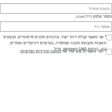
מספר טלפון נייד
(חובה)
* אני מאשר קבלת דיוור ישיר, עדכונים ותכנים פרסומיים, מבצעים
(חובה)
צילום: יהודה סלומון
והטבות מקבוצת תנובה ושותפיה, בערוצים דיגיטליים ואחרים,
כגון, הודעת SMS וואטסאפ, מייל
* הנני מאשר/ת שקראתי את
התקנון ומדיניות הפרטיות
.
(חובה)
חלבי
עד 40 דק
בינונית
סוג מתכון
זמן הכנה
רמת מיומנות
המרכיבים ל עוגה בקוטר 24 ס"מ: