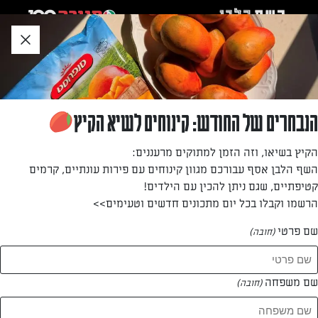
לג
אזור
וכן
חתון
»
»
דף הבית
...
עוגת קומות זוגית
עוגת קומות זוגית
הנבחרים של החודש: קינוחים לשיא הקיץ
עוגה נחמדה ומרשימה להגשה לאורחים שהגיעו
הקיץ בשיאו, וזה הזמן למתוקים מרעננים:
השף הלבן אסף עבורכם מגוון קינוחים עם פירות עונתיים, קרמים
מאת: עורך השף הלבן
קטיפתיים, שגם ניתן להכין עם הילדים!
הרשמו וקבלו בכל יום מתכונים חדשים וטעימים>>
שם פרטי
(חובה)
שם משפחה
(חובה)