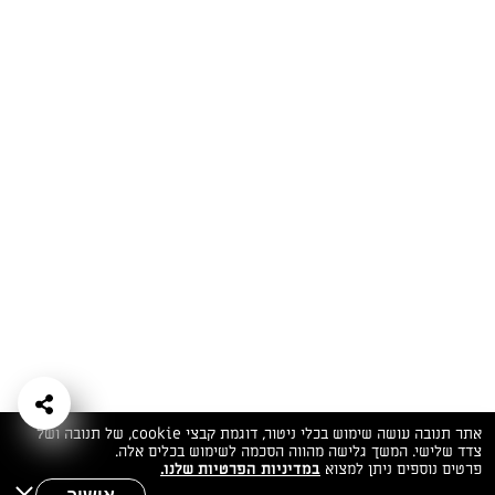
המתכונים הכי טעימים במקום אחד!
השף הלבן אסף עבורכם מתכונים חלומיים לחורף
מפנק! השאירו פרטים וקבלו מתכונים חדשים בכל
יום>>
צרפו אותי לניוזלטר
ערוצי השף
מדיניות
מפת אתר
שאלות
יצירת קשר
תנאי שימוש
פרטיות
ותשובות
הצהרת נגישות
אתר תנובה עושה שימוש בכלי ניטור, דוגמת קבצי cookie, של תנובה ושל
צדד שלישי. המשך גלישה מהווה הסכמה לשימוש בכלים אלה.
פרטים נוספים ניתן למצוא
במדיניות הפרטיות שלנו.