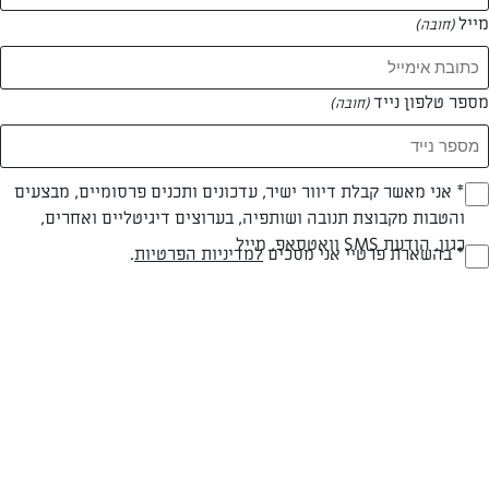
מייל
(חובה)
מספר טלפון נייד
(חובה)
Opt_I
* אני מאשר קבלת דיוור ישיר, עדכונים ותכנים פרסומיים, מבצעים
והטבות מקבוצת תנובה ושותפיה, בערוצים דיגיטליים ואחרים,
(חובה)
חלבי
עד 40 דק
בינונית
כגון, הודעת SMS וואטסאפ, מייל
RegulationsApprove
* בהשארת פרטיי אני מסכים
למדיניות הפרטיות
.
סוג מתכון
זמן הכנה
רמת מיומנות
(חובה)
המרכיבים ל 10 מנות:
2 ביצים