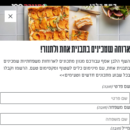
לג
אזור
וכן
חתון
»
»
דף הבית
...
עוגות אישיות של תמרים ואגוזים
עוגות אישיות של תמרים ואגוזים
ארוחה שמכינים בתבנית אחת ולתנור!
עוגות אישיות ומתוקות עם תמרים ואגוזי פקאן קצוצים. מכינים
השף הלבן אסף עבורכם מגוון מתכונים לארוחות משפחתיות שמכינים
בקלי קלות ויש לכם יופי של קינוח לחגי תשרי!
בתבנית אחת, עם מינימום כלים לשטוף ומקסימום טעם. הרשמו וקבלו
בכל שבוע מתכונים חדשים וטעימים>>
מאת: עורך השף הלבן
שם פרטי
(חובה)
שם משפחה
(חובה)
מייל
(חובה)