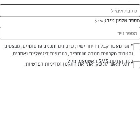
מספר טלפון נייד
(חובה)
* אני מאשר קבלת דיוור ישיר, עדכונים ותכנים פרסומיים, מבצעים
(חובה)
והטבות מקבוצת תנובה ושותפיה, בערוצים דיגיטליים ואחרים,
כגון, הודעת SMS וואטסאפ, מייל
חלבי
עד 10 דק
קלה
* הנני מאשר/ת שקראתי את
התקנון ומדיניות הפרטיות
.
(חובה)
סוג מתכון
זמן הכנה
רמת מיומנות
המרכיבים ל 12-14 עוגות אישיות:
4 ביצים בטמפרטורת החדר