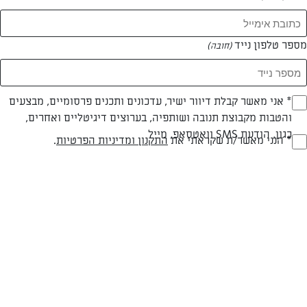
מספר טלפון נייד
(חובה)
* אני מאשר קבלת דיוור ישיר, עדכונים ותכנים פרסומיים, מבצעים
(חובה)
והטבות מקבוצת תנובה ושותפיה, בערוצים דיגיטליים ואחרים,
חלבי
עד 20 דק
קלה
כגון, הודעת SMS וואטסאפ, מייל
* הנני מאשר/ת שקראתי את
התקנון ומדיניות הפרטיות
.
(חובה)
סוג מתכון
זמן הכנה
רמת מיומנות
המרכיבים ל 10 מנות:
לעוגה:
2 כוסות קמח