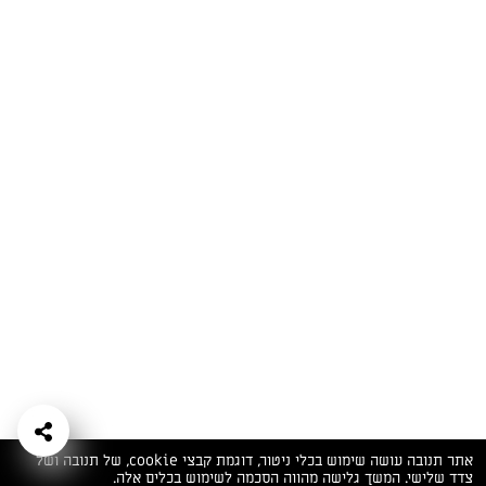
המתכונים הכי טעימים במקום אחד!
השף הלבן אסף עבורכם מתכונים חלומיים לחורף
מפנק! השאירו פרטים וקבלו מתכונים חדשים בכל
יום>>
צרפו אותי לניוזלטר
ערוצי השף
מדיניות
מפת אתר
שאלות
יצירת קשר
תנאי שימוש
פרטיות
ותשובות
הצהרת נגישות
אתר תנובה עושה שימוש בכלי ניטור, דוגמת קבצי cookie, של תנובה ושל
צדד שלישי. המשך גלישה מהווה הסכמה לשימוש בכלים אלה.