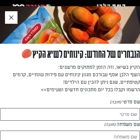
לג
אזור
וכן
חתון
»
»
דף הבית
...
מוס נוטלה עם פקאן סיני
מוס נוטלה עם פקאן סיני
הנבחרים של החודש: קינוחים לשיא הקיץ
מוס מפנק שכולם יאהבו
הקיץ בשיאו, וזה הזמן למתוקים מרעננים:
השף הלבן אסף עבורכם מגוון קינוחים עם פירות עונתיים, קרמים
מאת: נעמה ינוב
קטיפתיים, שגם ניתן להכין עם הילדים!
הרשמו וקבלו בכל יום מתכונים חדשים וטעימים>>
שם פרטי
(חובה)
שם משפחה
(חובה)