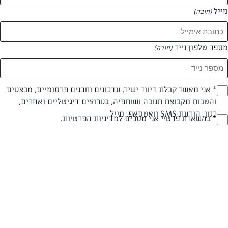
מייל
(חובה)
מספר טלפון נייד
(חובה)
Opt_I
* אני מאשר קבלת דיוור ישיר, עדכונים ותכנים פרסומיים, מבצעים
חלבי
עד 20 דק
קלה
והטבות מקבוצת תנובה ושותפיה, בערוצים דיגיטליים ואחרים,
(חובה)
כגון, הודעת SMS וואטסאפ, מייל
סוג מתכון
זמן הכנה
רמת מיומנות
RegulationsApprove
* בהשארת פרטיי אני מסכים
למדיניות הפרטיות
.
(חובה)
המרכיבים ל 8 מנות:
2 שמנת מתוקה 32%
1 צנצנת ממרח שוקולד נוטלה 300 גרם