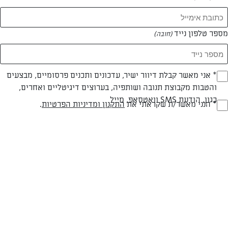
מספר טלפון נייד
(חובה)
* אני מאשר קבלת דיוור ישיר, עדכונים ותכנים פרסומיים, מבצעים
(חובה)
והטבות מקבוצת תנובה ושותפיה, בערוצים דיגיטליים ואחרים,
חלבי
עד 40 דק
בינונית
כגון, הודעת SMS וואטסאפ, מייל
* הנני מאשר/ת שקראתי את
התקנון ומדיניות הפרטיות
.
(חובה)
סוג מתכון
זמן הכנה
רמת מיומנות
המרכיבים ל 12 מנות/תבנית בגודל 25*25 ס"מ:
לתחתית
75 גרם חמאה