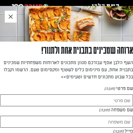
לג
אזור
וכן
חתון
»
»
דף הבית
...
מתכון לעוגת גבינה אספרסו
מתכון לעוגת גבינה אספרסו
ארוחה שמכינים בתבנית אחת ולתנור!
עוגת גבינה חגיגית
השף הלבן אסף עבורכם מגוון מתכונים לארוחות משפחתיות שמכינים
בתבנית אחת, עם מינימום כלים לשטוף ומקסימום טעם. הרשמו וקבלו
מאת: אתי אמר-אסייג
בכל שבוע מתכונים חדשים וטעימים>>
שם פרטי
(חובה)
שם משפחה
(חובה)
מייל
(חובה)