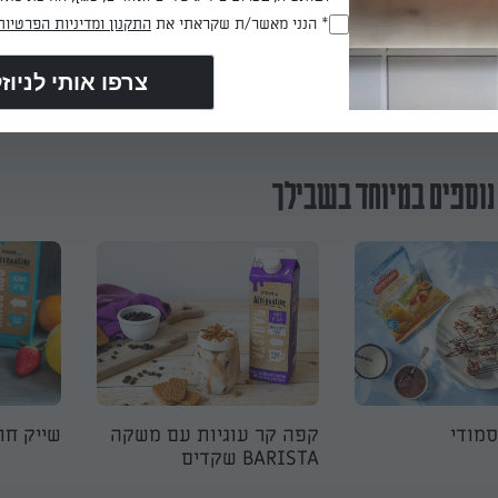
* הנני מאשר/ת שקראתי את
התקנון ומדיניות הפרטיות
(חובה)
הכנת? כאן מדרגים
נוספים במיוחד בשבילך
סמודי
קפה קר עוגיות עם משקה
שייק חור
BARISTA שקדים