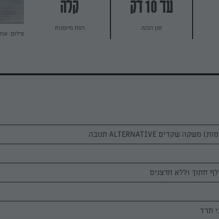
עד 10 דק
קלה
זמן הכנה
רמת מיומנות
צילום: אול