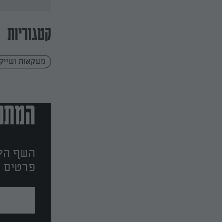
קטגוריות
משקאות ושייק
המתכו
השף הלב
פרטים ו