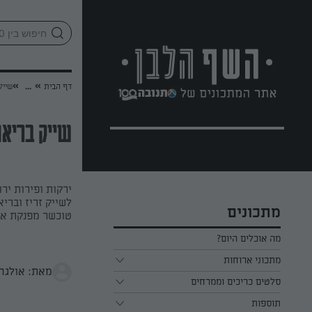
לג
אזור
וכן
חתון
»
»
דף הבית
...
שייק
שייק בריאו
ירקות ופירות יר
לשייק זריז ובריא
מתכונים
טוכשר מפנקת או
מה אוכלים היום?
מתכוני ארוחות
מאת: אולגה
ארוחת בוקר
סלטים כריכים וממרחים
תוספות
ארוחת צהריים
כל הסלטים כריכים וממרחים