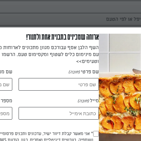
ארוחה שמכינים בתבנית אחת ולתנור!
ננות חתוכות
השף הלבן אסף עבורכם מגוון מתכונים לארוחות 
עם מינימום כלים לשטוף ומקסימום טעם. הרשמו ו
וטעימים>>
שם פרטי
שם מש
(חובה)
מייל
מספר ט
(חובה)
ר או מעבד מזון את כל מרכיבי השייק וטוחנים לתערובת אחידה במרק
מגישים מיד, אפשר עם תוספת תותים טריים או עיגולי בננה.
* אני מאשר קבלת דיוור ישיר, עדכונים ותכנים פרסומי
(חובה)
ושותפיה, בערוצים דיגיטליים ואחרים, כגון, הודעת SMS וואטסאפ, מייל