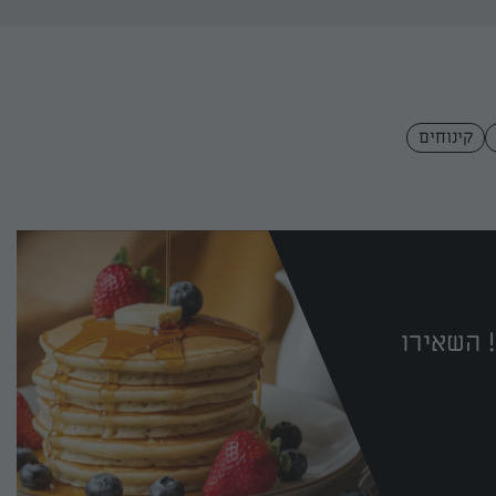
קינוחים
 השאירו