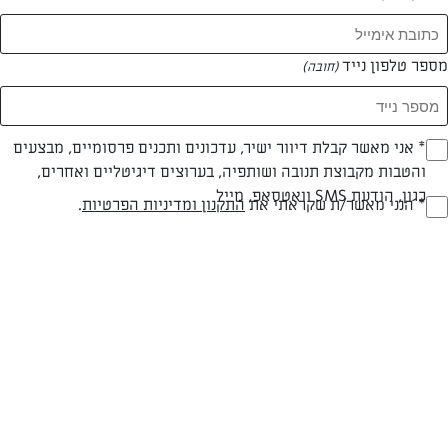
מספר טלפון נייד
(חובה)
* אני מאשר קבלת דיוור ישיר, עדכונים ותכנים פרסומיים, מבצעים
(חובה)
צילום: אולגה טוכשר
עיצוב: אולגה טוכשר
והטבות מקבוצת תנובה ושותפיה, בערוצים דיגיטליים ואחרים,
כגון, הודעת SMS וואטסאפ, מייל
* הנני מאשר/ת שקראתי את
התקנון ומדיניות הפרטיות
.
(חובה)
פרווה
עד 10 דק
קלה
סוג מתכון
זמן הכנה
רמת מיומנות
המרכיבים ל 1-2: