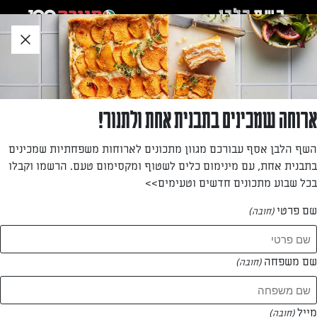
לג
אזור
וכן
חתון
»
»
דף הבית
...
אייס קפה גרוס
אייס קפה גרוס
ארוחה שמכינים בתבנית אחת ולתנור!
המשקה הפופולרי ביותר בקיץ הישראלי זה אייס קפה – קפוא,
השף הלבן אסף עבורכם מגוון מתכונים לארוחות משפחתיות שמכינים
חזק ומתוק, במרקם גרוס, שמעיר ומקרר את הגוף. המתכון של
בתבנית אחת, עם מינימום כלים לשטוף ומקסימום טעם. הרשמו וקבלו
אולגה טוכשר לאייס קפה עם משקה שיבולת שועל
בכל שבוע מתכונים חדשים וטעימים>>
מאת: עורך השף הלבן
שם פרטי
(חובה)
שם משפחה
(חובה)
מייל
(חובה)