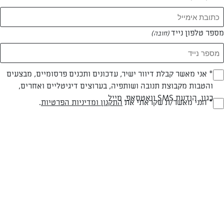
מספר טלפון נייד
(חובה)
* אני מאשר קבלת דיוור ישיר, עדכונים ותכנים פרסומיים, מבצעים
(חובה)
והטבות מקבוצת תנובה ושותפיה, בערוצים דיגיטליים ואחרים,
כגון, הודעת SMS וואטסאפ, מייל
פרווה
עד 10 דק
קלה
* הנני מאשר/ת שקראתי את
התקנון ומדיניות הפרטיות
.
(חובה)
סוג מתכון
זמן הכנה
רמת מיומנות
המרכיבים ל 2:
360 מ"ל (1/2 1 כוסות) משקה סויה תנובה ALTERNATIVE