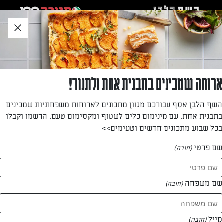
לג
אזור
וכן
חתון
»
»
דף הבית
...
סמוד'י חורפי בננה-אבוקדו-תפוז
סמוד'י חורפי בננה-אבוקדו-תפוז
ארוחה שמכינים בתבנית אחת ולתנור!
זה הזמן להשתמש בירקות ופירות חורפיים כדי להכין סמוד'י
השף הלבן אסף עבורכם מגוון מתכונים לארוחות משפחתיות שמכינים
חורפי ירקרק וטעים – אולגה טוכשר עם מתכון חורפי מפנק
בתבנית אחת, עם מינימום כלים לשטוף ומקסימום טעם. הרשמו וקבלו
בכל שבוע מתכונים חדשים וטעימים>>
מאת: עורך השף הלבן
שם פרטי
(חובה)
שם משפחה
(חובה)
מייל
(חובה)