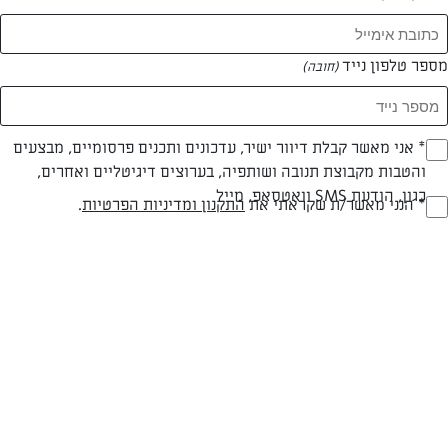
מספר טלפון נייד
(חובה)
* אני מאשר קבלת דיוור ישיר, עדכונים ותכנים פרסומיים, מבצעים
(חובה)
והטבות מקבוצת תנובה ושותפיה, בערוצים דיגיטליים ואחרים,
עד 20 דק
קלה
כגון, הודעת SMS וואטסאפ, מייל
* הנני מאשר/ת שקראתי את
התקנון ומדיניות הפרטיות
.
(חובה)
זמן הכנה
רמת מיומנות
המרכיבים ל 2 מנות:
45 מ"ל רום
30 מ"ל מיץ לימון