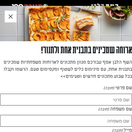
לג
אזור
וכן
חתון
»
»
דף הבית
...
דקירי מנגו נענע
דקירי מנגו נענע
ארוחה שמכינים בתבנית אחת ולתנור!
דקירי מנגו נענע
השף הלבן אסף עבורכם מגוון מתכונים לארוחות משפחתיות שמכינים
בתבנית אחת, עם מינימום כלים לשטוף ומקסימום טעם. הרשמו וקבלו
מאת: עורך השף הלבן
בכל שבוע מתכונים חדשים וטעימים>>
שם פרטי
(חובה)
שם משפחה
(חובה)
מייל
(חובה)