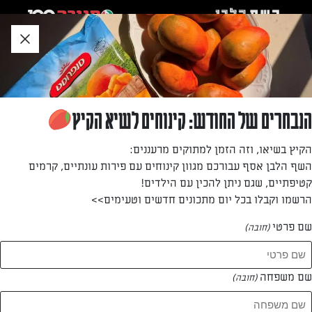
לג
אזור
וכן
חתון
»
»
דף הבית
...
שייק משקה שקדים, תמר, בננה ורוזטה
שייק משקה שקדים, תמר, בננה ורוזטה
הנבחרים של החודש: קינוחים לשיא הקיץ
מתחילים את היום עם משקה שקדים טבעוני ומפנק בתוספת
הקיץ בשיאו, וזה הזמן למתוקים מרעננים:
תמרים ובננות. 5 דקות עבודה ואתם מסודרים לכל היום. מתכון
השף הלבן אסף עבורכם מגוון קינוחים עם פירות עונתיים, קרמים
נפלא וקל להכנה של אינס ינאי
קטיפתיים, שגם ניתן להכין עם הילדים!
הרשמו וקבלו בכל יום מתכונים חדשים וטעימים>>
מאת: אינס שילת ינאי
שם פרטי
(חובה)
שם משפחה
(חובה)