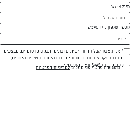
מייל
(חובה)
מספר טלפון נייד
(חובה)
צילום: אפיק גבאי
עיצוב: נעה קנריק
Opt_I
* אני מאשר קבלת דיוור ישיר, עדכונים ותכנים פרסומיים, מבצעים
והטבות מקבוצת תנובה ושותפיה, בערוצים דיגיטליים ואחרים,
(חובה)
כגון, הודעת SMS וואטסאפ, מייל
RegulationsApprove
* בהשארת פרטיי אני מסכים
למדיניות הפרטיות
.
פרווה
עד 10 דק
קלה
(חובה)
סוג מתכון
זמן הכנה
רמת מיומנות
המרכיבים ל 2: