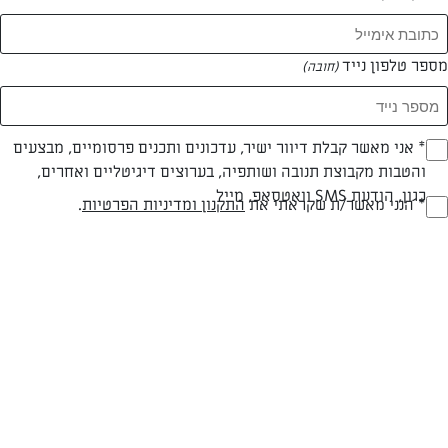
מספר טלפון נייד
(חובה)
* אני מאשר קבלת דיוור ישיר, עדכונים ותכנים פרסומיים, מבצעים
(חובה)
צילום: אפיק גבאי
עיצוב: נעה קנריק
והטבות מקבוצת תנובה ושותפיה, בערוצים דיגיטליים ואחרים,
כגון, הודעת SMS וואטסאפ, מייל
* הנני מאשר/ת שקראתי את
התקנון ומדיניות הפרטיות
.
(חובה)
פרווה
עד 10 דק
קלה
סוג מתכון
זמן הכנה
רמת מיומנות
המרכיבים ל 2: