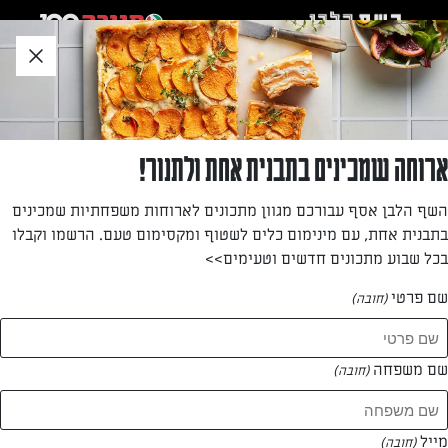
לג
אזור
וכן
חתון
»
»
דף הבית
...
קפה "כמו בבית קפה"
קפה "כמו בבית קפה"
ארוחה שמכינים בתבנית אחת ולתנור!
האורחים בדרך? בא לכם להתפנק? אינס ינאי מלמדת אותנו
השף הלבן אסף עבורכם מגוון מתכונים לארוחות משפחתיות שמכינים
להכין בבית את הקפה המושלם, בדיוק כמו בבית הקפה האהוב!
בתבנית אחת, עם מינימום כלים לשטוף ומקסימום טעם. הרשמו וקבלו
הפעם על בסיס משקה שיבולת שועל עשיר וטעים
בכל שבוע מתכונים חדשים וטעימים>>
מאת: אינס ינאי
שם פרטי
(חובה)
שם משפחה
(חובה)
מייל
(חובה)