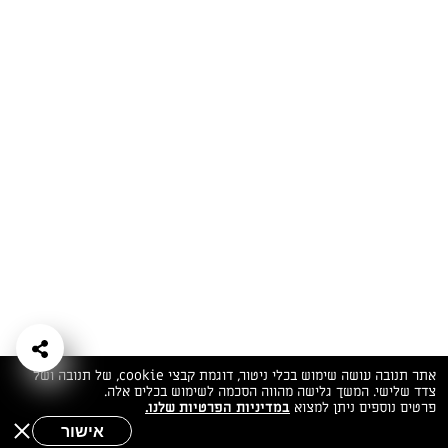
המתכונים הכי טעימים במקום אחד!
השף הלבן אסף עבורכם מתכונים חלומיים לחורף
מפנק! השאירו פרטים וקבלו מתכונים חדשים בכל
יום>>
צרפו אותי לניוזלטר
ערוצי השף
מדיניות
מפת אתר
שאלות
יצירת קשר
תנאי שימוש
פרטיות
ותשובות
הצהרת נגישות
אתר תנובה עושה שימוש בכלי ניטור, דוגמת קבצי cookie, של תנובה ושל
צדד שלישי. המשך גלישה מהווה הסכמה לשימוש בכלים אלה.
פרטים נוספים ניתן למצוא
במדיניות הפרטיות שלנו.
אישור
שאלות לשף
חיפוש
תפריט