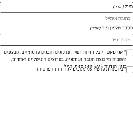
מייל
(חובה)
מספר טלפון נייד
(חובה)
Opt_I
* אני מאשר קבלת דיוור ישיר, עדכונים ותכנים פרסומיים, מבצעים
והטבות מקבוצת תנובה ושותפיה, בערוצים דיגיטליים ואחרים,
(חובה)
כגון, הודעת SMS וואטסאפ, מייל
RegulationsApprove
* בהשארת פרטיי אני מסכים
למדיניות הפרטיות
.
צילום: אפיק גבאי
עיצוב: נעה קנריק
(חובה)
חלבי
עד 40 דק
קלה
סוג מתכון
זמן הכנה
רמת מיומנות