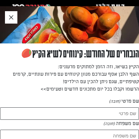
לג
אזור
וכן
חתון
»
»
דף הבית
...
קוביות קרמשניט
קוביות קרמשניט
הנבחרים של החודש: קינוחים לשיא הקיץ
גרסה מדליקה במיוחד לעוגת הקרמשניט הקלאסית והפעם
הקיץ בשיאו, וזה הזמן למתוקים מרעננים:
מוגשת בצורת קוביות קטנות ואלגנטיות במילוי קרם פטיסייר
השף הלבן אסף עבורכם מגוון קינוחים עם פירות עונתיים, קרמים
קטיפתיים, שגם ניתן להכין עם הילדים!
מאת: אינס שילת ינאי
הרשמו וקבלו בכל יום מתכונים חדשים וטעימים>>
שם פרטי
(חובה)
שם משפחה
(חובה)