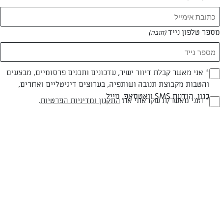
מספר טלפון נייד
(חובה)
* אני מאשר קבלת דיוור ישיר, עדכונים ותכנים פרסומיים, מבצעים
(חובה)
והטבות מקבוצת תנובה ושותפיה, בערוצים דיגיטליים ואחרים,
עד 40 דק
קלה
כגון, הודעת SMS וואטסאפ, מייל
* הנני מאשר/ת שקראתי את
התקנון ומדיניות הפרטיות
.
(חובה)
זמן הכנה
רמת מיומנות
המרכיבים ל 8 מנות:
1 חבילה פסטה צינורות
2 פלפל אדום