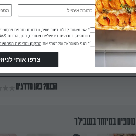
 דקות
* אני מאשר קבלת דיוור ישיר, עדכונים ותכנים פרסומי
(חובה)
ושותפיה, בערוצים דיגיטליים ואחרים, כגון, הודעת SMS וואטסאפ, מייל
* הנני מאשר/ת שקראתי את
התקנון ומדיניות הפרטיות
(חובה)
טה המסוננת למחבת ומערבבים תוך כדי בישול. מוסיפים את הפטה, הפט
 ומערבבים שוב. מגישים מיד.
הכנת? כאן מדרגים
נוספים במיוחד בשבילך