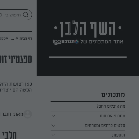
לג
אזור
וכן
חתון
»
»
דף הבית
...
ספגט
ספגטיני זוק
כאן רצועות הזוק
הפטה הם יוצרים
מתכונים
מה אוכלים היום?
מאת: חוברת ש
מתכוני ארוחות
ארוחת בוקר
סלטים כריכים וממרחים
חלבי
תוספות
ארוחת צהריים
כל הסלטים כריכים וממרחים