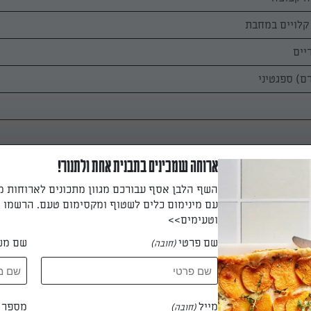
יים
ארוחה שמכינים בתבנית אחת ולתנור!
השף הלבן אסף עבורכם מגוון מתכונים לארוחות 
עם מינימום כלים לשטוף ומקסימום טעם. הרשמו ו
וטעימים>>
ה לפי הוראות היצרן.
שם פרטי
שם מש
(חובה)
את שמן הזית במחבת גדולה ורחבה על אש בינונית, ומטגנים את הזוקי
מייל
מספר ט
(חובה)