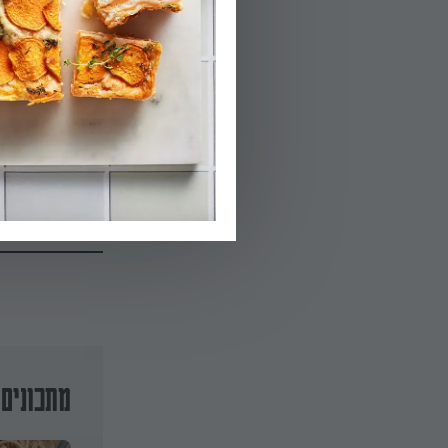
והצ’ילי במשך 4-3 דקות להזהבה. מתבלים בפלפל שחור (המליחות תגיע מהפטה).
הפעלת טיימר 3
03.
מוסיפים את הפס
הצנוברים והנענע
מתכונים 