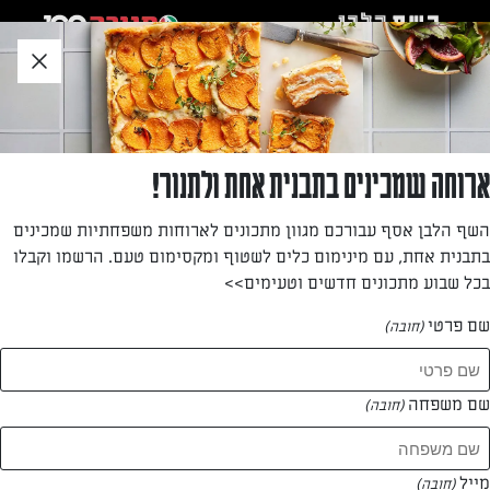
לג
אזור
וכן
חתון
»
»
דף הבית
...
לזניה עגבניות וגבינת חמד
לזניה עגבניות וגבינת חמד
ארוחה שמכינים בתבנית אחת ולתנור!
לזניה נהדרת!
השף הלבן אסף עבורכם מגוון מתכונים לארוחות משפחתיות שמכינים
בתבנית אחת, עם מינימום כלים לשטוף ומקסימום טעם. הרשמו וקבלו
מאת: יעל גרטי
בכל שבוע מתכונים חדשים וטעימים>>
שם פרטי
(חובה)
שם משפחה
(חובה)
מייל
(חובה)