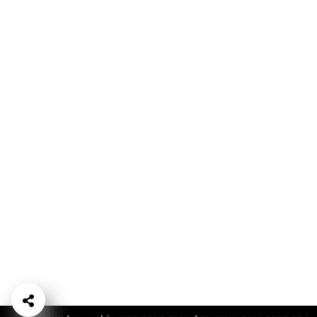
המתכונים הכי טעימים במקום אחד!
השף הלבן אסף עבורכם מתכונים חלומיים לחורף
מפנק! השאירו פרטים וקבלו מתכונים חדשים בכל
יום>>
צרפו אותי לניוזלטר
ערוצי השף
מדיניות
מפת אתר
שאלות
יצירת קשר
תנאי שימוש
פרטיות
ותשובות
הצהרת נגישות