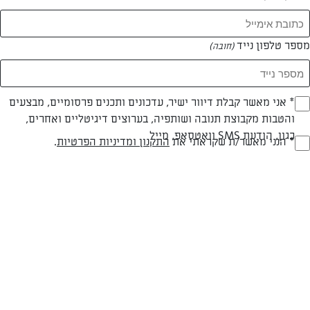
מספר טלפון נייד
(חובה)
* אני מאשר קבלת דיוור ישיר, עדכונים ותכנים פרסומיים, מבצעים
(חובה)
והטבות מקבוצת תנובה ושותפיה, בערוצים דיגיטליים ואחרים,
חלבי
עד 40 דק
בינונית
כגון, הודעת SMS וואטסאפ, מייל
* הנני מאשר/ת שקראתי את
התקנון ומדיניות הפרטיות
.
(חובה)
סוג מתכון
זמן הכנה
רמת מיומנות
המרכיבים ל 8 מנות גדולות:
250 גרם (1 חב') גבינת חמד 16% שומן פיראוס, חתוכה לקוביות קטנות
300-330 גרם דפי לזניה מכל סוג