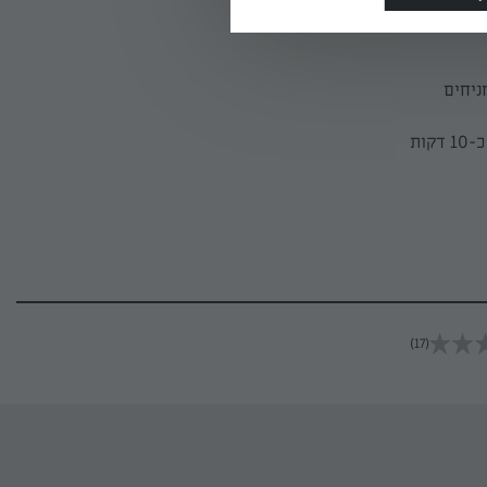
ניחים
הגלילות).מכניסים לתנור ואופים במשך 20 דקות או עד להשחמה יפה. מוציאים, מצננים כ-10 דקות
(17)