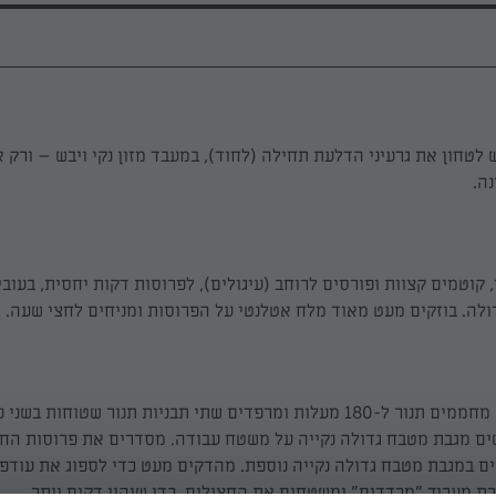
 לטחון את גרעיני הדלעת תחילה (לחוד), במעבד מזון נקי ויבש – ורק 
ה.
ולה. בוזקים מעט מאוד מלח אטלנטי על הפרוסות ומניחים לחצי שעה.
כעבור חצי שעה מחממים תנור ל-180 מעלות ומרפדים שתי תבניות תנור שטוחות 
שים מגבת מטבח גדולה נקייה על משטח עבודה. מסדרים את פרוסות החצ
ם במגבת מטבח גדולה נקייה נוספת. מהדקים מעט כדי לספוג את עודפי
ת מערוך "מרדדים" ומשטחים את החצילים, כדי שיהיו דקים יותר.