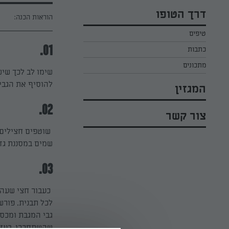
כל הקינוחים לפסח
אפרת ליכטנשטט
דרך הטופו
הוראות הכנה:
סלטים לפסח
קארין בנולול
טיפים
עוגיות לפסח
מירי כהן
כתבות
01.
רובי מיכאל
מתכונים
שימו לב לכך שיש
להוסיף את הגבינ
המגזין
02.
צור קשר
שמים במסננת גד
03.
לכל תבנית. פור
גבי המגבת ומכסי
שהשתחררו. בעזר