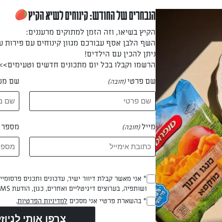
הנבחרים של החודש: קינוחים לשיא הקיץ
הקיץ בשיאו, וזה הזמן למתוקים מרעננים:
השף הלבן אסף עבורכם מגוון קינוחים עם פירות ע
ליקון מושחים את פרוסות החצילים בשמן זית משני צדיהן. מסדרים ב
ניתן להכין עם הילדים!
בתבניות,
הרשמו וקבלו בכל יום מתכונים חדשים וטעימים>>
מוציאים, הופכים את כל פרוסות החציל לצדן השני ואופים עוד 15 דקות. מוציאי
תבנית השנייה. מוציאים ומשאירים את התנור דולק.
שם פרטי
שם מש
(חובה)
 דקות
מייל
מספר ט
(חובה)
ני דלעת במעבד מזון וטוחנים דק.
Opt_In
* אני מאשר קבלת דיוור ישיר, עדכונים ותכנים פרסומי
ושותפיה, בערוצים דיגיטליים ואחרים, כגון, הודעת SMS וואטסאפ, מייל
(חובה)
RegulationsApproved
* בהשארת פרטיי אני מסכים
למדיניות הפרטיות
.
ולגרית מעודנת, כף שמן זית ומעט מאוד פלפל שחור גרוס גס (אין צורך
(חובה)
אחיד. משמנים תבנית תנור קטנה (22X22 ס"מ) במעט שמן זית.