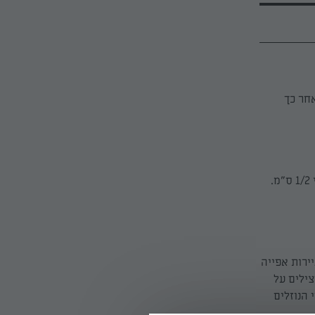
אחר כך
שוטפים חצילים, קוטמים קצוות ופורסים לרוחב (עיגולים), לפרוסות דקות יחסית, בעובי 1/2 ס"מ.
בשני ניירות אפייה
ילים על
 הנוזלים