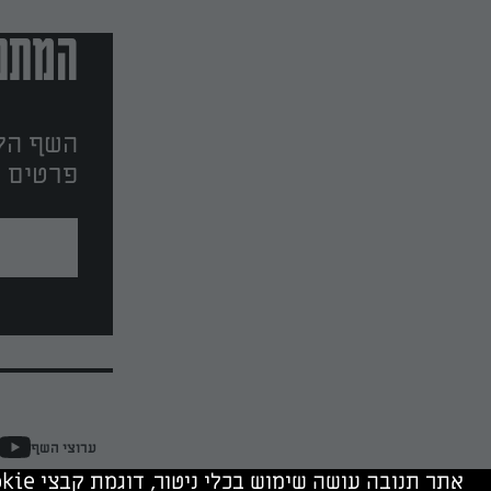
המתכו
השף הלב
פרטים ו
ערוצי השף
אתר תנובה עושה שימוש בכלי ניטור, דוגמת קבצי cookie, של תנובה ושל צדד שלישי. המשך גלישה מהווה הסכמה לשימוש בכלים אלה.