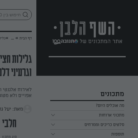
לג
אזור
וכן
חתון
»
»
דף הבית
...
גליל
גלילות חצי
וגרעיני דל
לאירוח אלגנטי ו
מתכונים
אפויים ולא מטוג
מה אוכלים היום?
מאת: יעל גר
מתכוני ארוחות
חלבי
ארוחת בוקר
סלטים כריכים וממרחים
תוספות
ארוחת צהריים
כל הסלטים כריכים וממרחים
סוג מתכון