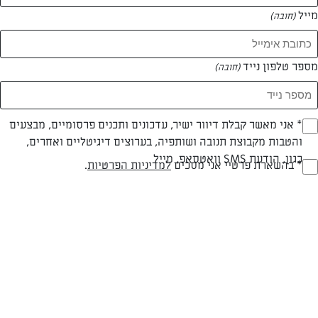
מייל
(חובה)
מספר טלפון נייד
(חובה)
Opt_I
* אני מאשר קבלת דיוור ישיר, עדכונים ותכנים פרסומיים, מבצעים
חלבי
עד 20 דק
קלה
והטבות מקבוצת תנובה ושותפיה, בערוצים דיגיטליים ואחרים,
(חובה)
כגון, הודעת SMS וואטסאפ, מייל
סוג מתכון
זמן הכנה
רמת מיומנות
RegulationsApprove
* בהשארת פרטיי אני מסכים
למדיניות הפרטיות
.
(חובה)
המרכיבים ל 5 מנות:
כף פירורי לחם
שמן זית או חמאה "תנובה" מומסת להברשה