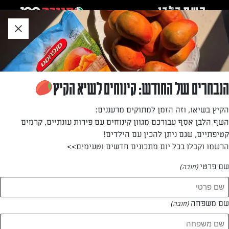
לג
אזור
וכן
חתון
»
»
דף הבית
...
בצק פילו ממולא בגבינות ותרד
בצק פילו ממולא בגבינות ותרד
הנבחרים של החודש: קינוחים לשיא הקיץ
מאפה בצק טעים שמתאים לארוחה חלבית
הקיץ בשיאו, וזה הזמן למתוקים מרעננים:
השף הלבן אסף עבורכם מגוון קינוחים עם פירות עונתיים, קרמים
מאת: שחר הראל
קטיפתיים, שגם ניתן להכין עם הילדים!
הרשמו וקבלו בכל יום מתכונים חדשים וטעימים>>
שם פרטי
(חובה)
שם משפחה
(חובה)