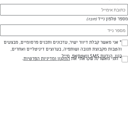
מספר טלפון נייד
(חובה)
* אני מאשר קבלת דיוור ישיר, עדכונים ותכנים פרסומיים, מבצעים
(חובה)
והטבות מקבוצת תנובה ושותפיה, בערוצים דיגיטליים ואחרים,
כגון, הודעת SMS וואטסאפ, מייל
* הנני מאשר/ת שקראתי את
התקנון ומדיניות הפרטיות
.
(חובה)
חלבי
עד 40 דק
בינונית
סוג מתכון
זמן הכנה
רמת מיומנות
המרכיבים ל 6 מנות:
2 כפות שמן