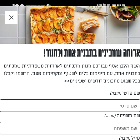
לג
אזור
וכן
חתון
»
»
דף הבית
...
פריטטה ביצים ותפוחי אדמה
פריטטה ביצים ותפוחי אדמה
ארוחה שמכינים בתבנית אחת ולתנור!
נמאס מארוחת הבוקר המסורתית? מחפשים רעיון טעים
השף הלבן אסף עבורכם מגוון מתכונים לארוחות משפחתיות שמכינים
לבראנץ'? במקום להכין חביתה, לכו על פריטטה ביצים עם תפוחי
בתבנית אחת, עם מינימום כלים לשטוף ומקסימום טעם. הרשמו וקבלו
אדמה שמהווה ארוחה שלמה בפני עצמה.
בכל שבוע מתכונים חדשים וטעימים>>
מאת: איריס מאיר
שם פרטי
(חובה)
שם משפחה
(חובה)
מייל
(חובה)