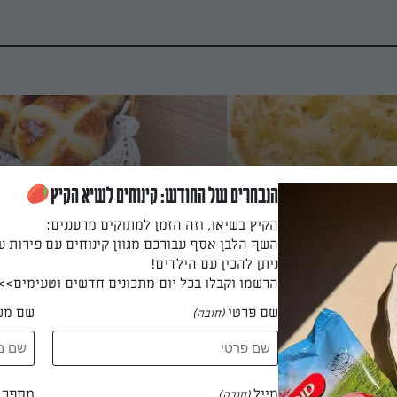
הנבחרים של החודש: קינוחים לשיא הקיץ
הקיץ בשיאו, וזה הזמן למתוקים מרעננים:
 ופטריות
לחמניות גבינה קלות להכנה
השף הלבן אסף עבורכם מגוון קינוחים עם פירות ע
ניתן להכין עם הילדים!
יות, מנה קלה וטעימה, מנה
לחמניות גבינה
הרשמו וקבלו בכל יום מתכונים חדשים וטעימים>>
רוחת צהריים או ערב
שם פרטי
שם מש
(חובה)
מייל
מספר ט
(חובה)