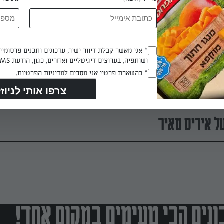
ותפוחי אדמה
Opt_In
* אני מאשר קבלת דיוור ישיר, עדכונים ותכנים פרסומי
ר המסורתית? מחפשים רעיון
ושותפיה, בערוצים דיגיטליים ואחרים, כגון, הודעת SMS וואטסאפ, מייל
(חובה)
ום להכין חביתה, לכו על פריטטה
RegulationsApproved
* בהשארת פרטיי אני מסכים
למדיניות הפרטיות
.
דמה שמהווה ארוחה שלמה בפני
(חובה)
 איריס מאיר
נים הכי טעימים במקום אחד!