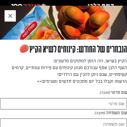
לג
אזור
וכן
חתון
»
»
דף הבית
...
לביבות תרד וגבינות
לביבות תרד וגבינות
הנבחרים של החודש: קינוחים לשיא הקיץ
רכות מבפנים ופריכות מבחוץ – מושלמות לאירוח וגם לפיקניק
הקיץ בשיאו, וזה הזמן למתוקים מרעננים:
אביבי.
השף הלבן אסף עבורכם מגוון קינוחים עם פירות עונתיים, קרמים
קטיפתיים, שגם ניתן להכין עם הילדים!
מאת: עורך השף הלבן
הרשמו וקבלו בכל יום מתכונים חדשים וטעימים>>
שם פרטי
(חובה)
שם משפחה
(חובה)