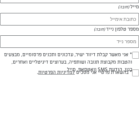
מייל
(חובה)
מספר טלפון נייד
(חובה)
Opt_I
* אני מאשר קבלת דיוור ישיר, עדכונים ותכנים פרסומיים, מבצעים
והטבות מקבוצת תנובה ושותפיה, בערוצים דיגיטליים ואחרים,
(חובה)
חלבי
עד 20 דק
קלה
כגון, הודעת SMS וואטסאפ, מייל
RegulationsApprove
* בהשארת פרטיי אני מסכים
למדיניות הפרטיות
.
סוג מתכון
זמן הכנה
רמת מיומנות
(חובה)
המרכיבים ל 20 יחידות:
1 שקית עלי תרד מוקפאים 'סנפרוסט' מופשרים וסחוטים (800 גרם)