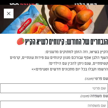
לג
אזור
וכן
חתון
»
»
דף הבית
...
שיפודי טופו עגבניות וברוקולי
שיפודי טופו עגבניות וברוקולי
הנבחרים של החודש: קינוחים לשיא הקיץ
מי אמר שאין מנגל בלי בשר? השיפודים האלה נצלים נפלא על
הקיץ בשיאו, וזה הזמן למתוקים מרעננים:
המנגל וגם על פלנצ'ה או מחבת ביתית. הפעם הלכנו על תיבול
השף הלבן אסף עבורכם מגוון קינוחים עם פירות עונתיים, קרמים
מזרח תיכוני אבל בהחלט אפשר לגוון לפי הטעם
קטיפתיים, שגם ניתן להכין עם הילדים!
הרשמו וקבלו בכל יום מתכונים חדשים וטעימים>>
מאת: נעמה רן
שם פרטי
(חובה)
שם משפחה
(חובה)