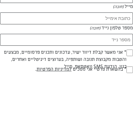
מייל
(חובה)
מספר טלפון נייד
(חובה)
Opt_I
* אני מאשר קבלת דיוור ישיר, עדכונים ותכנים פרסומיים, מבצעים
והטבות מקבוצת תנובה ושותפיה, בערוצים דיגיטליים ואחרים,
(חובה)
צילום: נעמה רן
כגון, הודעת SMS וואטסאפ, מייל
RegulationsApprove
* בהשארת פרטיי אני מסכים
למדיניות הפרטיות
.
(חובה)
פרווה
עד 20 דק
קלה
סוג מתכון
זמן הכנה
רמת מיומנות