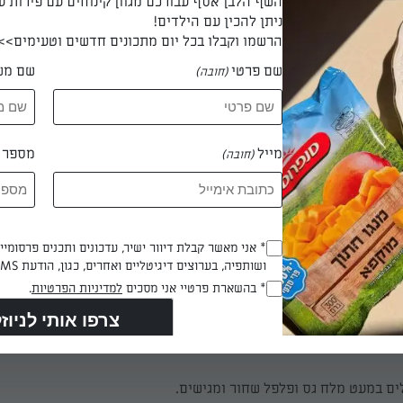
השף הלבן אסף עבורכם מגוון קינוחים עם פירות ע
ניתן להכין עם הילדים!
ת הטופו לפרוסות בעובי ס״מ.
הרשמו וקבלו בכל יום מתכונים חדשים וטעימים>>
שם פרטי
שם מש
(חובה)
מרכיבי הסלסה לבלנד וטוחנים עד לקבלת משחה אחידה. טועמים ומתקנ
מייל
מספר ט
(חובה)
י הטופו לקערה עם סלסה ומשרים כרבע שעה לפחות.
Opt_In
* אני מאשר קבלת דיוור ישיר, עדכונים ותכנים פרסומי
ושותפיה, בערוצים דיגיטליים ואחרים, כגון, הודעת SMS וואטסאפ, מייל
(חובה)
RegulationsApproved
* בהשארת פרטיי אני מסכים
למדיניות הפרטיות
.
ים על שיפודים, מזלפים מעט שמן זית וצורבים על מחבת חמה עד לחר
(חובה)
ים במעט מלח גס ופלפל שחור ומגישים.