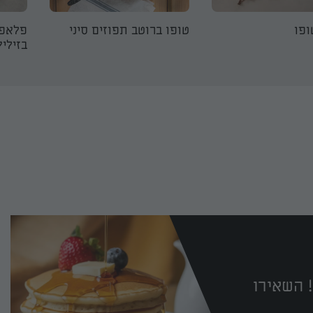
ופו
טופו ברוטב תפוזים סיני
פלאפל
בזיליק
 השאירו