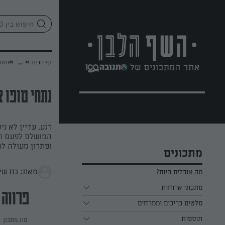
לג
אזור
וכן
חתון
»
»
דף הבית
...
נתחי
נתחי טופו 
רגע, עדיין לא נ
המושלם לפעם הר
ופתרון מעולה ל
מתכונים
מאת: בת שי 
מה אוכלים היום?
מתכוני ארוחות
פרווה
ארוחת בוקר
סלטים כריכים וממרחים
תוספות
ארוחת צהריים
כל הסלטים כריכים וממרחים
סוג מתכון