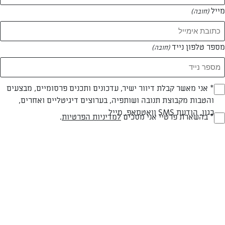
מייל
(חובה)
מספר טלפון נייד
(חובה)
Opt_I
* אני מאשר קבלת דיוור ישיר, עדכונים ותכנים פרסומיים, מבצעים
והטבות מקבוצת תנובה ושותפיה, בערוצים דיגיטליים ואחרים,
(חובה)
כגון, הודעת SMS וואטסאפ, מייל
RegulationsApprove
* בהשארת פרטיי אני מסכים
למדיניות הפרטיות
.
סטיקי פרייד טופו
(חובה)
בת-שי עם מתכון מלא בחלבון וקל להכנה למרכז שולחן החג