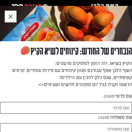
לג
אזור
וכן
חתון
חזרה לעמוד הבית
הנבחרים של החודש: קינוחים לשיא הקיץ
בת שי עוז
הקיץ בשיאו, וזה הזמן למתוקים מרעננים:
השף הלבן אסף עבורכם מגוון קינוחים עם פירות עונתיים, קרמים
בת שי עוז
קטיפתיים, שגם ניתן להכין עם הילדים!
הרשמו וקבלו בכל יום מתכונים חדשים וטעימים>>
שם פרטי
(חובה)
בת שי עוז
המתכונים של
שם משפחה
(חובה)
16 מתכונים